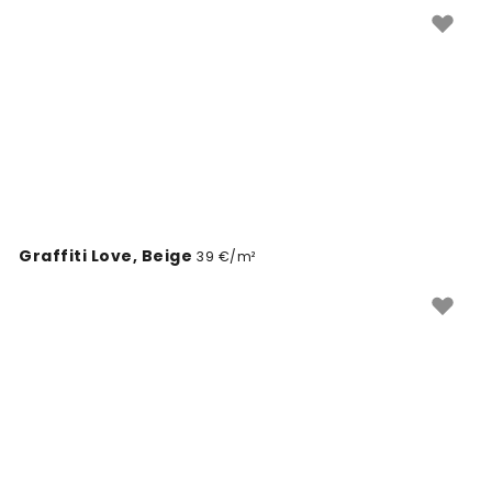
online tapety s citátmi na mieru.
Graffiti Love, Beige
39 €/m²