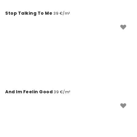
Stop Talking To Me
39 €/m²
And Im Feelin Good
39 €/m²