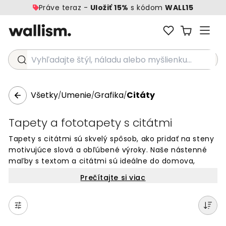
Práve teraz -
Uložiť 15%
s kódom
WALL15
Vyhľadajte štýl, náladu alebo myšlienku...
Všetky
Umenie
Grafika
Citáty
/
/
/
Tapety a fototapety s citátmi
Tapety s citátmi sú skvelý spôsob, ako pridať na steny
motivujúce slová a obľúbené výroky. Naše nástenné
maľby s textom a citátmi sú ideálne do domova,
kancelárie alebo detskej izby. Vyberte si z rôznych
Prečítajte si viac
dizajnov s inšpiratívnymi slovami, vtipnými hláškami
alebo osobnými odkazmi. Každá tapeta s citátom
dodá vašim stenám jedinečný charakter a vytvorí
priestor, ktorý vás každý deň povzbudí. Objednajte si