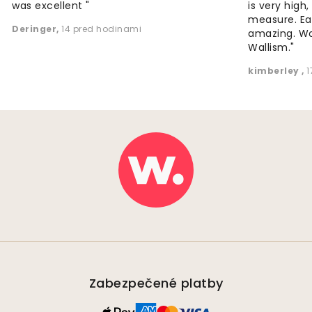
was excellent "
is very high
measure. Eas
Deringer
,
14 pred hodinami
amazing. W
Wallism."
kimberley
,
1
Zabezpečené platby