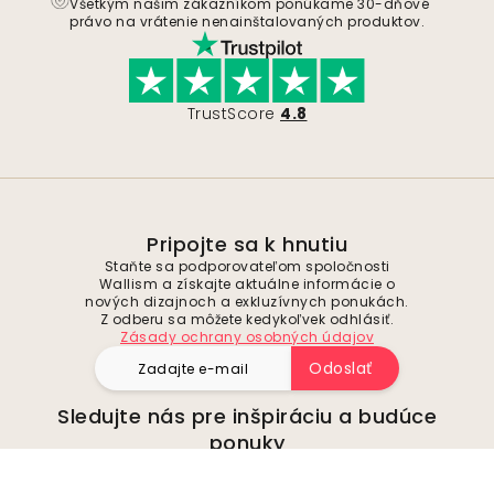
Všetkým našim zákazníkom ponúkame 30-dňové
právo na vrátenie nenainštalovaných produktov.
TrustScore
4.8
Pripojte sa k hnutiu
Staňte sa podporovateľom spoločnosti
Wallism a získajte aktuálne informácie o
nových dizajnoch a exkluzívnych ponukách.
Z odberu sa môžete kedykoľvek odhlásiť.
Zásady ochrany osobných údajov
Odoslať
Sledujte nás pre inšpiráciu a budúce
ponuky