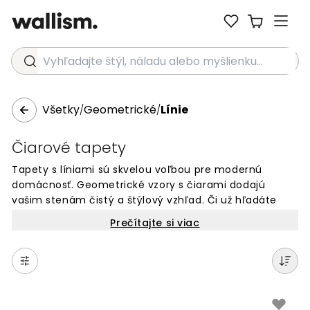
Vyhľadajte štýl, náladu alebo myšlienku...
Všetky
Geometrické
Línie
/
/
Čiarové tapety
Tapety s líniami sú skvelou voľbou pre modernú
domácnosť. Geometrické vzory s čiarami dodajú
vašim stenám čistý a štýlový vzhľad. Či už hľadáte
jemné prúžky alebo výrazné grafické línie, nájdete tu
Prečítajte si viac
dizajny pre každú miestnosť. Tieto nástenné maľby
vytvárajú vizuálny efekt, ktorý môže miestnosť opticky
predĺžiť alebo rozšíriť. Ideálne pre obývačku, spálňu či
kanceláriu. Objednajte si tapetu s líniami online a
zmeňte svoj interiér jednoduchým spôsobom.