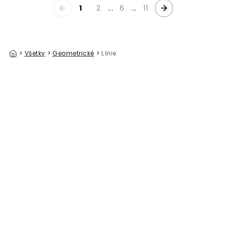
1
2
...
6
...
11
>
Všetky
>
Geometrické
>
Línie