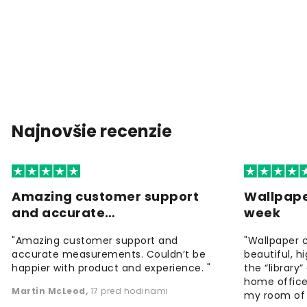
Najnovšie recenzie
Amazing customer support
Wallpape
and accurate…
week
"Amazing customer support and
"Wallpaper 
accurate measurements. Couldn’t be
beautiful, h
happier with product and experience. "
the “library
home office
Martin McLeod
,
17 pred hodinami
my room of d