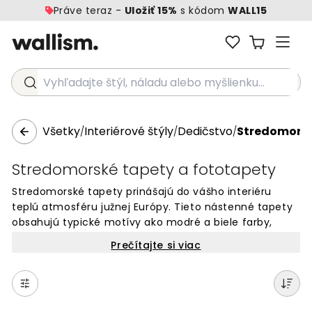
Práve teraz -
Uložiť 15%
s kódom
WALL15
Vyhľadajte štýl, náladu alebo myšlienku...
Všetky
Interiérové štýly
Dedičstvo
Stredomorsk
/
/
/
Stredomorské tapety a fototapety
Stredomorské tapety prinášajú do vášho interiéru
teplú atmosféru južnej Európy. Tieto nástenné tapety
obsahujú typické motívy ako modré a biele farby,
terakotu a prírodné materiály. Dizajn je inšpirovaný
Prečítajte si viac
pobrežnými oblasťami Grécka, Talianska a Španielska.
Vhodné pre domov, kde chcete vytvoriť uvoľnenú a
slnečnú atmosféru. Naše tapety s týmto štýlom
kombinujú rustikálne prvky s pobrežnými detailmi.