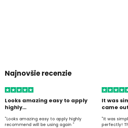
Najnovšie recenzie
Looks amazing easy to apply
It was si
highly…
came ou
"Looks amazing easy to apply highly
"It was simp
recommend will be using again "
perfectly! T