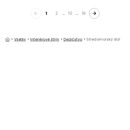
1
2
...
10
...
19
>
Všetky
>
Interiérové štýly
>
Dedičstvo
>
Stredomorský štýl