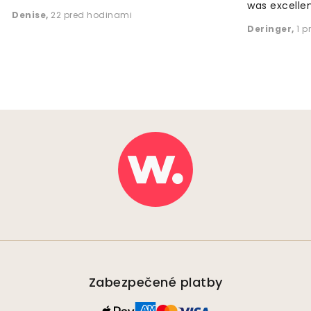
was excellen
Denise
,
22 pred hodinami
Deringer
,
1 p
Zabezpečené platby