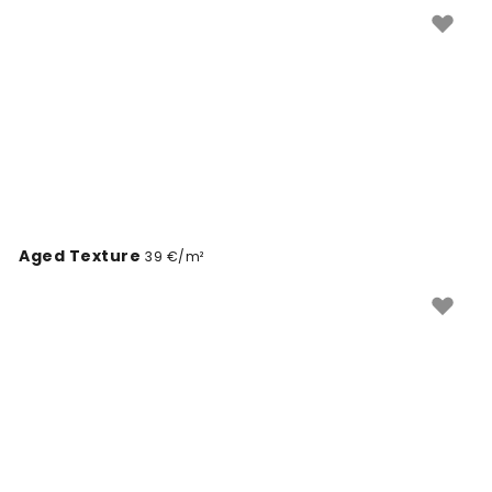
Ideálne na stenu v obývacej izbe, kuchyni alebo spálni,
kde vytvárajú pocit dovolenky.
Aged Texture
39 €/m²