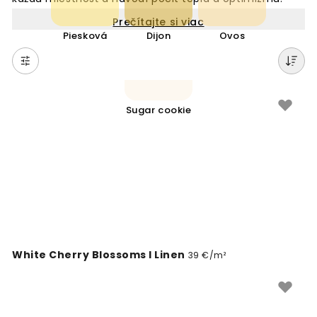
Tieto tapety sú ideálne pre obývacie priestory,
Prečítajte si viac
kuchyne alebo detské izby, kde vytvárajú veselú,
Piesková
Dijon
Ovos
priateľskú atmosféru. Od jemných pastelových
odtieňov až po výrazné žlté tóny, naše tapety
ponúkajú rôzne možnosti, ako oživiť váš interiér. Žltá
farba zostáva nadčasovou voľbou pre tých, ktorí chcú
svoje steny ozdobiť jasnými, povzbudzujúcimi farbami.
Sugar cookie
White Cherry Blossoms I Linen
39 €/m²