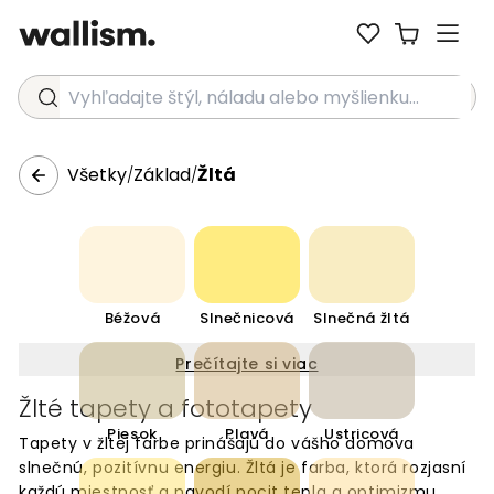
Vyhľadajte štýl, náladu alebo myšlienku...
Všetky
Základ
Žltá
/
/
Béžová
Slnečnicová
Slnečná žltá
Prečítajte si viac
Žlté tapety a fototapety
Piesok
Plavá
Ustricová
Tapety v žltej farbe prinášajú do vášho domova
slnečnú, pozitívnu energiu. Žltá je farba, ktorá rozjasní
každú miestnosť a navodí pocit tepla a optimizmu.