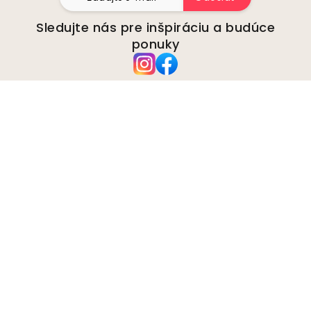
Sledujte nás pre inšpiráciu a budúce
ponuky
Spoločnosť
O stránke
Životné prostredie
Obchodné otázky
Cookies
Zásady ochrany osobných
údajov