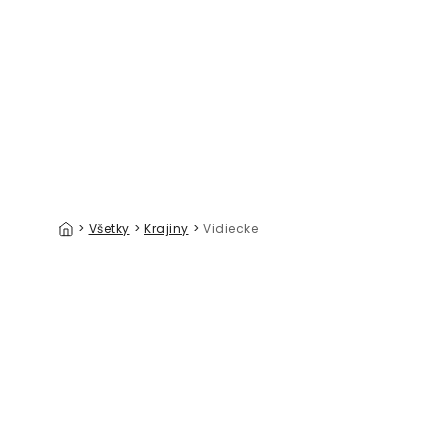
Volo Bog Fog
Woodland 
39 €/m²
>
Všetky
>
Krajiny
>
Vidiecke