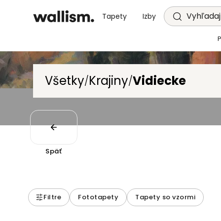
Vyhľadajt
Tapety
Izby
Všetky
Krajiny
Vidiecke
/
/
Späť
Filtre
Fototapety
Tapety so vzormi