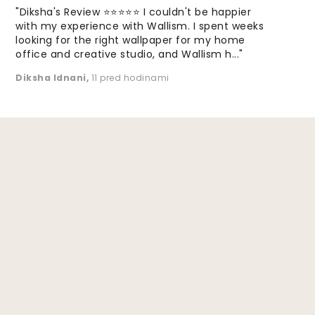
"Diksha's Review ⭐⭐⭐⭐⭐ I couldn't be happier
with my experience with Wallism. I spent weeks
looking for the right wallpaper for my home
office and creative studio, and Wallism h..."
Diksha Idnani
,
11 pred hodinami