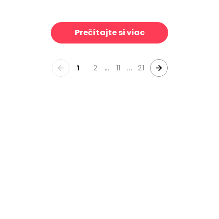
Brook, Vintage
Park Etching
39 €/m²
39 €/m²
Prečítajte si viac
1
2
...
11
...
21