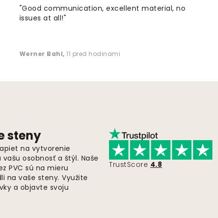
"Good communication, excellent material, no
issues at all!"
Werner Bahl
,
11 pred hodinami
e steny
apiet na vytvorenie
ú vašu osobnosť a štýl. Naše
TrustScore
4.8
bez PVC sú na mieru
i na vaše steny. Využite
ky a objavte svoju