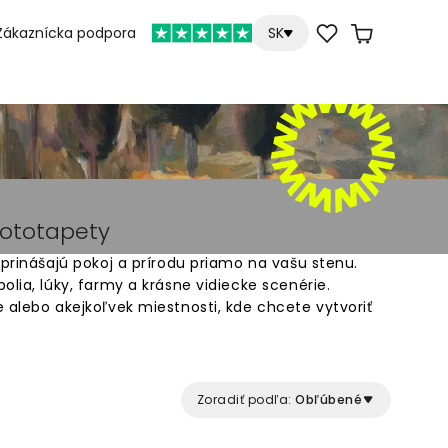
Zákaznícka podpora
SK
fototapety
 prinášajú pokoj a prírodu priamo na vašu stenu.
olia, lúky, farmy a krásne vidiecke scenérie.
 alebo akejkoľvek miestnosti, kde chcete vytvoriť
apeta je vyrobená na mieru presne pre váš
ch motívov vidieckej krajiny a zmeňte svoj interiér
ítiť dobre. Jednoduché objednanie online a
ov.
Zoradiť podľa:
Obľúbené