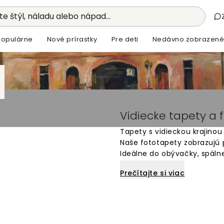
e štýl, náladu alebo nápad...
Populárne
Nové prírastky
Pre deti
Nedávno zobrazené
Vidiecke tapety a 
Tapety s vidieckou krajinou
Naše fototapety zobrazujú p
Ideálne do obývačky, spálne
pokojnú atmosféru. Každá t
Prečítajte si viac
priestor. Vyberte si z rôzny
na miesto, kde sa budete c
dodanie priamo k vám dom