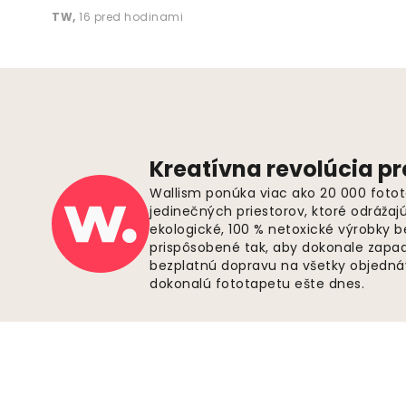
TW
,
16 pred hodinami
Kreatívna revolúcia pr
Wallism ponúka viac ako 20 000 fotot
jedinečných priestorov, ktoré odrážaj
ekologické, 100 % netoxické výrobky 
prispôsobené tak, aby dokonale zapadl
bezplatnú dopravu na všetky objednáv
dokonalú fototapetu ešte dnes.
Zabezpečené platby