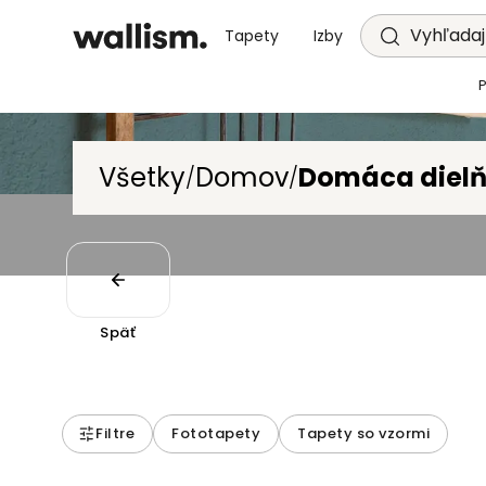
Vyhľadajt
Tapety
Izby
Všetky
Domov
Domáca diel
/
/
Späť
Filtre
Fototapety
Tapety so vzormi