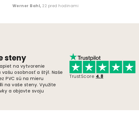
Werner Bahl
,
22 pred hodinami
e steny
apiet na vytvorenie
ú vašu osobnosť a štýl. Naše
TrustScore
4.8
bez PVC sú na mieru
i na vaše steny. Využite
ky a objavte svoju