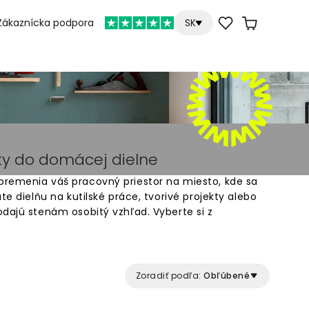
Zákaznícka podpora
SK
ty do domácej dielne
remenia váš pracovný priestor na miesto, kde sa
te dielňu na kutilské práce, tvorivé projekty alebo
odajú stenám osobitý vzhľad. Vyberte si z
 hodia do každej domácej dielne. Kvalitné tapety
príjemné pracovné prostredie. Jednoduché riešenie
inálny interiér svojej dielne.
Zoradiť podľa:
Obľúbené