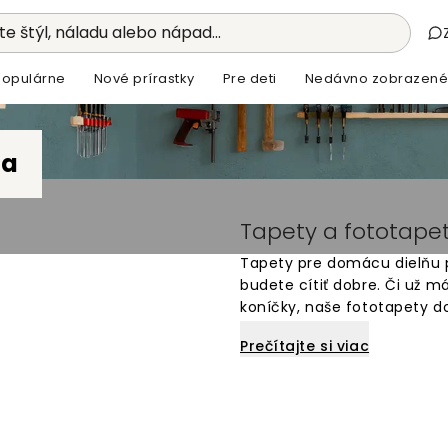
e štýl, náladu alebo nápad...
Populárne
Nové prírastky
Pre deti
Nedávno zobrazené
ňa
Tapety a fototape
Tapety pre domácu dielňu p
budete cítiť dobre. Či už má
koníčky, naše fototapety d
množstva dizajnov, ktoré sa
Prečítajte si viac
na stenu, ktoré vytvárajú 
pre všetkých, ktorí chcú orig