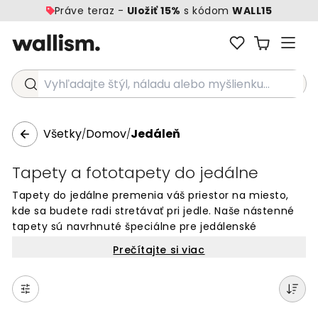
Práve teraz -
Uložiť 15%
s kódom
WALL15
Vyhľadajte štýl, náladu alebo myšlienku...
Všetky
Domov
Jedáleň
/
/
Tapety a fototapety do jedálne
Tapety do jedálne premenia váš priestor na miesto,
kde sa budete radi stretávať pri jedle. Naše nástenné
tapety sú navrhnuté špeciálne pre jedálenské
priestory v domove. Vyberte si z tisícov vzorov a
Prečítajte si viac
motívov, ktoré vytvoria príjemnú atmosféru. Od
moderných dizajnov až po klasické vzory – nájdete
tapetu, ktorá sa hodí k vášmu štýlu. Fototapety na
stenu jedálne sú jednoduché riešenie, ako zmeniť