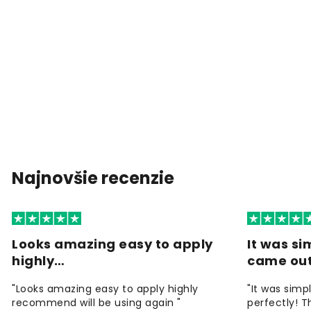
Najnovšie recenzie
Looks amazing easy to apply
It was si
highly…
came ou
"Looks amazing easy to apply highly
"It was simp
recommend will be using again "
perfectly! T