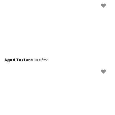
vzhľad miestnosti. Každá tapeta je vyrobená na mieru
vašim stenám.
Aged Texture
39 €/m²