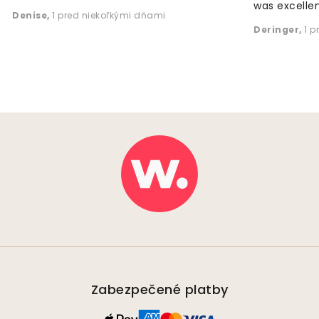
was excellen
Denise
,
1 pred niekoľkými dňami
Deringer
,
1 p
Zabezpečené platby