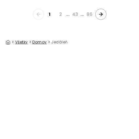
1
2
...
43
...
86
>
Všetky
>
Domov
>
Jedáleň