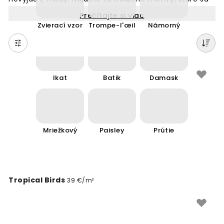
vhodné pre každú miestnosť. Naše klasické tapety na
Prečítajte si viac
stenu sú ideálne, ak hľadáte elegantný a pokojný
Zvierací vzor
Trompe-l'œil
Námorný
dizajn. Vyberte si z množstva vzorov, ktoré dodajú
vašim stenám krásny a harmonický vzhľad. Perfektné
pre tých, ktorí milujú overené a kvalitné riešenia pre
interiér.
Ikat
Batik
Damask
Mriežkový
Paisley
Prútie
Tropical Birds
39 €/m²