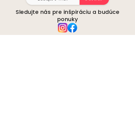
Sledujte nás pre inšpiráciu a budúce
ponuky
Spoločnosť
O stránke
Životné prostredie
Obchodné otázky
Cookies
Zásady ochrany osobných
údajov