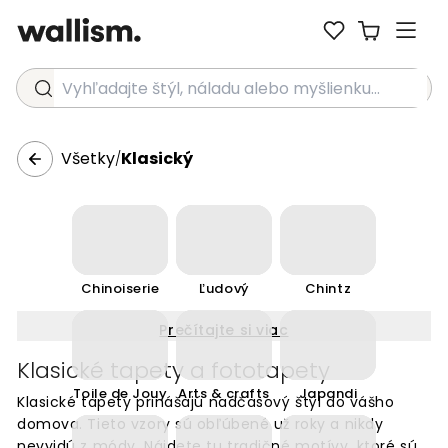
Vyhľadajte štýl, náladu alebo myšlienku...
Všetky
Klasický
/
Chinoiserie
Ľudový
Chintz
Prečítajte si viac
Klasické tapety a fototapety
Toile de Jouy
Arts & crafts
Japandi
Klasické tapety prinášajú nadčasový štýl do vášho
domova. Tieto vzory sú obľúbené už roky a nikdy
nevyjdú z módy. Nájdete tu tradičné motívy, ktoré sú