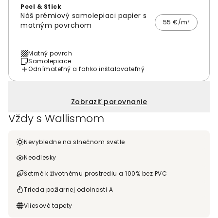
Peel & Stick
Náš prémiový samolepiaci papier s
55 €/m²
matným povrchom
Matný povrch
Samolepiace
Odnímateľný a ľahko inštalovateľný
Zobraziť porovnanie
Vždy s Wallismom
Nevybledne na slnečnom svetle
Neodlesky
Šetrné k životnému prostrediu a 100% bez PVC
Trieda požiarnej odolnosti A
Vliesové tapety