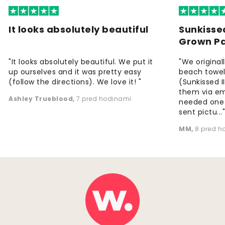
It looks absolutely beautiful
Sunkisse
Grown P
"It looks absolutely beautiful. We put it
"We origina
up ourselves and it was pretty easy
beach towels
(follow the directions). We love it! "
(Sunkissed 
them via em
Ashley Trueblood
,
7 pred hodinami
needed one
sent pictu...
MM
,
8 pred h