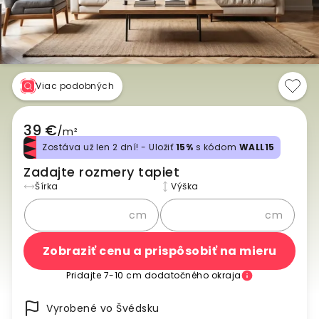
Viac podobných
39 €
/
m²
Zostáva už len 2 dní! - Uložiť
15%
s kódom
WALL15
Zadajte rozmery tapiet
Šírka
Výška
cm
cm
Zobraziť cenu a prispôsobiť na mieru
Pridajte 7-10 cm dodatočného okraja
Vyrobené vo Švédsku