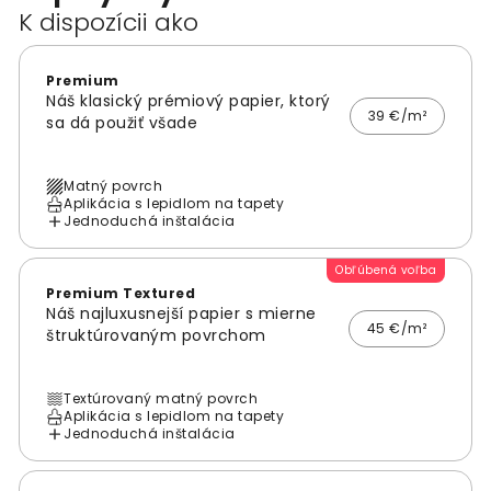
K dispozícii ako
Premium
Náš klasický prémiový papier, ktorý
39 €/m²
sa dá použiť všade
Matný povrch
Aplikácia s lepidlom na tapety
Jednoduchá inštalácia
Obľúbená voľba
Premium Textured
Náš najluxusnejší papier s mierne
45 €/m²
štruktúrovaným povrchom
Textúrovaný matný povrch
Aplikácia s lepidlom na tapety
Jednoduchá inštalácia