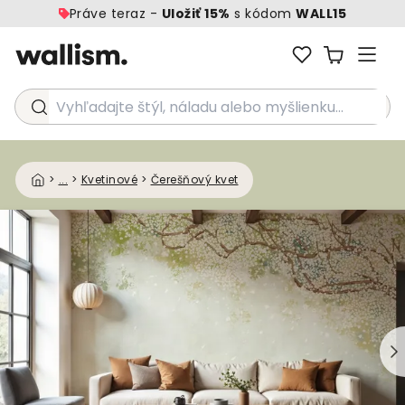
Práve teraz -
Uložiť 15%
s kódom
WALL15
Vyhľadajte štýl, náladu alebo myšlienku...
>
...
>
Kvetinové
>
Čerešňový kvet