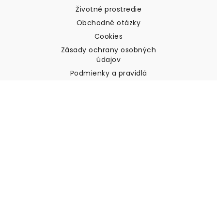
Životné prostredie
Obchodné otázky
Cookies
Zásady ochrany osobných
údajov
Podmienky a pravidlá
Zákaznícka podpora
Kontaktujte nás
Vrátenie tovaru a náhrady
Preprava
Ako zmerať stenu
Ako zavesiť tapety
Ako nainštalovať samolepiace
ČASTO KLADENÉ OTÁZKY
Tapety články