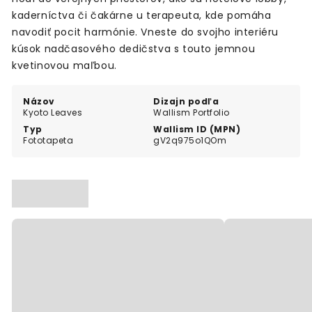
kaderníctva či čakárne u terapeuta, kde pomáha
navodiť pocit harmónie. Vneste do svojho interiéru
kúsok nadčasového dedičstva s touto jemnou
kvetinovou maľbou.
Názov
Dizajn podľa
Kyoto Leaves
Wallism Portfolio
Typ
Wallism ID (MPN)
Fototapeta
gV2q975o1QOm