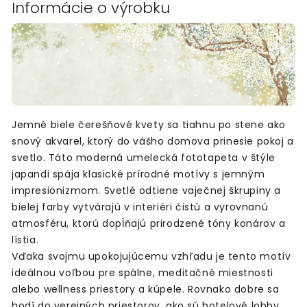
Informácie o výrobku
Jemné biele čerešňové kvety sa tiahnu po stene ako
snový akvarel, ktorý do vášho domova prinesie pokoj a
svetlo. Táto moderná umelecká fototapeta v štýle
japandi spája klasické prírodné motívy s jemným
impresionizmom. Svetlé odtiene vaječnej škrupiny a
bielej farby vytvárajú v interiéri čistú a vyrovnanú
atmosféru, ktorú dopĺňajú prirodzené tóny konárov a
lístia.
Vďaka svojmu upokojujúcemu vzhľadu je tento motív
ideálnou voľbou pre spálne, meditačné miestnosti
alebo wellness priestory a kúpele. Rovnako dobre sa
hodí do verejných priestorov, ako sú hotelové lobby,