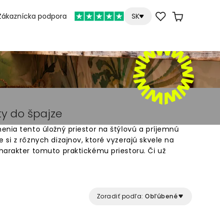
Zákaznícka podpora
SK
y do špajze
enia tento úložný priestor na štýlovú a príjemnú
si z rôznych dizajnov, ktoré vyzerajú skvele na
harakter tomuto praktickému priestoru. Či už
ry alebo odvážnejšie motívy, naše fototapety sú
e. Tapety sú vyrobené na mieru a jednoducho sa
pajzu na miesto, ktoré vás poteší zakaždým, keď
Zoradiť podľa:
Obľúbené