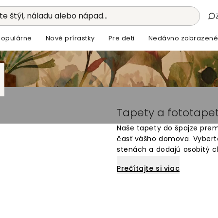
e štýl, náladu alebo nápad...
Populárne
Nové prírastky
Pre deti
Nedávno zobrazené
Tapety a fototapet
Naše tapety do špajze prem
časť vášho domova. Vyberte 
stenách a dodajú osobitý c
preferujete jednoduché vzo
Prečítajte si viac
ideálne do interiéru špajz
inštalujú. Premeňte svoju š
doň vojdete.