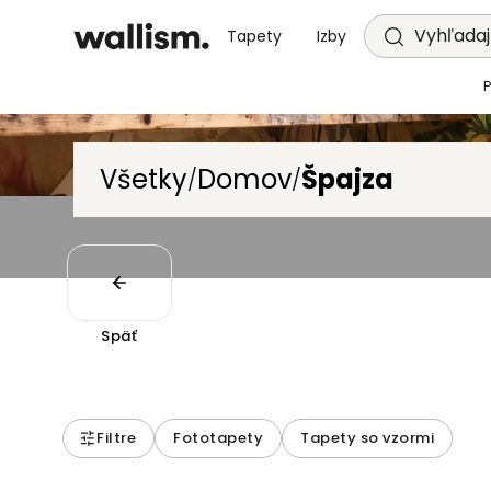
Vyhľadajt
Tapety
Izby
Všetky
Domov
Špajza
/
/
Späť
Filtre
Fototapety
Tapety so vzormi