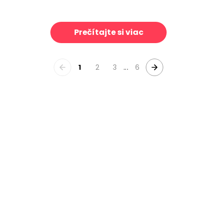
io
Autumn Kitchen
39 €/m²
39 €/m²
Prečítajte si viac
1
2
3
...
6