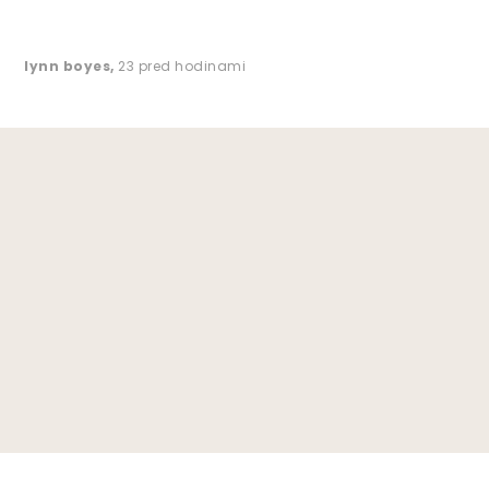
lynn boyes
,
23 pred hodinami