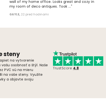
wall of my home office. Looks great and cozy in
my room of deco antiques. Took ..."
GAYLE
,
22 pred hodinami
e steny
apiet na vytvorenie
ú vašu osobnosť a štýl. Naše
TrustScore
4.8
bez PVC sú na mieru
i na vaše steny. Využite
ky a objavte svoju