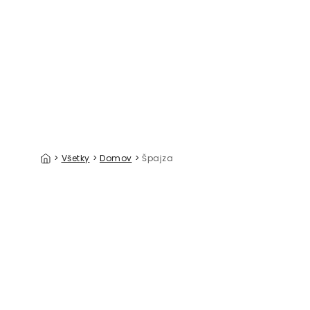
Summer Stems II
Tinned Tr
39 €/m²
>
Všetky
>
Domov
>
Špajza