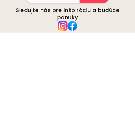
Sledujte nás pre inšpiráciu a budúce
ponuky
Spoločnosť
O stránke
Životné prostredie
Obchodné otázky
Cookies
Zásady ochrany osobných
údajov