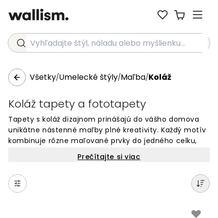
Vyhľadajte štýl, náladu alebo myšlienku...
Všetky
Umelecké štýly
Maľba
Koláž
/
/
/
Koláž tapety a fototapety
Tapety s koláž dizajnom prinášajú do vášho domova
unikátne nástenné maľby plné kreativity. Každý motív
kombinuje rôzne maľované prvky do jedného celku,
čím vzniká originálny a zaujímavý vzhľad. Tieto tapety
Prečítajte si viac
sú ideálne pre všetky miestnosti, kde chcete vytvoriť
výraznú stenu s umeleckým charakterom. Vyberte si z
množstva koláž vzorov a premeňte svoje steny na
niečo výnimočné. Perfektné pre moderný interiér, kde
hľadáte niečo iné ako klasické tapety.