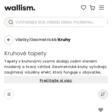
Vyhľadajte štýl, náladu alebo myšlienku...
Všetky
Geometrické
Kruhy
/
/
Kruhové tapety
Tapety s kruhovými vzormi dodajú vašim stenám
moderný a hravý vzhľad. Geometrické kruhy vytvárajú
zaujímavý vizuálny efekt, ktorý funguje v obývačke,
spálni aj detskej izbe. Naše fototapety s kruhovými
Prečítajte si viac
motívmi sú dostupné v rôznych farbách a veľkostiach,
takže si môžete vybrať presne to, čo potrebujete.
Kruhové vzory sú populárne, nadčasové a jednoducho
sa kombinujú s rôznym nábytkom. Objednajte si online
tapety s kruhmi a zmeňte svoj interiér na originálny
priestor.