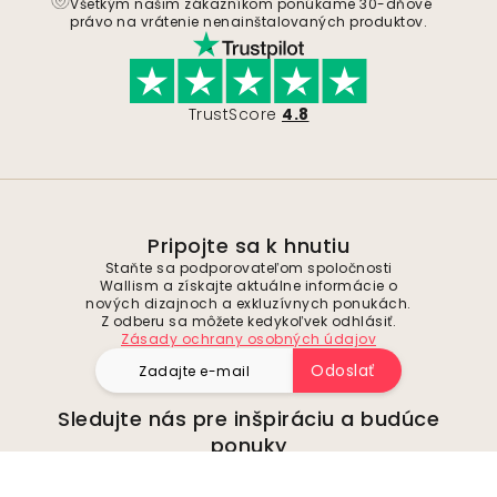
Všetkým našim zákazníkom ponúkame 30-dňové
právo na vrátenie nenainštalovaných produktov.
TrustScore
4.8
Pripojte sa k hnutiu
Staňte sa podporovateľom spoločnosti
Wallism a získajte aktuálne informácie o
nových dizajnoch a exkluzívnych ponukách.
Z odberu sa môžete kedykoľvek odhlásiť.
Zásady ochrany osobných údajov
Odoslať
Sledujte nás pre inšpiráciu a budúce
ponuky