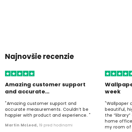
Najnovšie recenzie
Amazing customer support
Wallpape
and accurate…
week
"Amazing customer support and
"Wallpaper 
accurate measurements. Couldn’t be
beautiful, h
happier with product and experience. "
the “library
home office
Martin McLeod
,
19 pred hodinami
my room of d