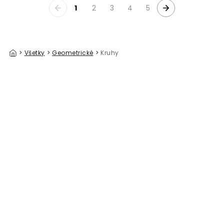
1
2
3
4
5
>
Všetky
>
Geometrické
>
Kruhy