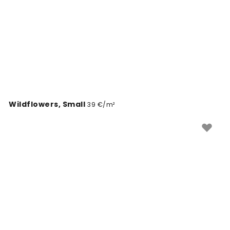
detail.
Wildflowers, Small
39 €/m²