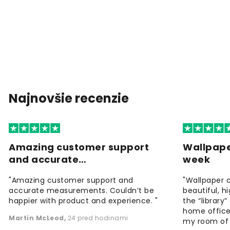
Najnovšie recenzie
Amazing customer support
Wallpape
and accurate…
week
"Amazing customer support and
"Wallpaper 
accurate measurements. Couldn’t be
beautiful, h
happier with product and experience. "
the “library
home office
Martin McLeod
,
24 pred hodinami
my room of d