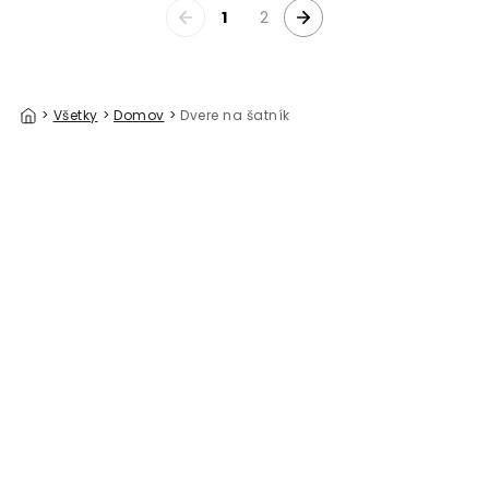
1
2
>
Všetky
>
Domov
>
Dvere na šatník