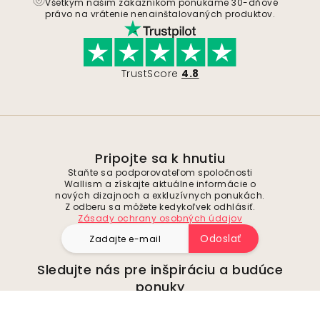
Všetkým našim zákazníkom ponúkame 30-dňové
právo na vrátenie nenainštalovaných produktov.
TrustScore
4.8
Pripojte sa k hnutiu
Staňte sa podporovateľom spoločnosti
Wallism a získajte aktuálne informácie o
nových dizajnoch a exkluzívnych ponukách.
Z odberu sa môžete kedykoľvek odhlásiť.
Zásady ochrany osobných údajov
Odoslať
Sledujte nás pre inšpiráciu a budúce
ponuky