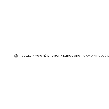
Kaleidoscope Close Up
Delicates
39 €/m²
>
Všetky
>
Verejný priestor
>
Kancelárie
>
Coworkingové p