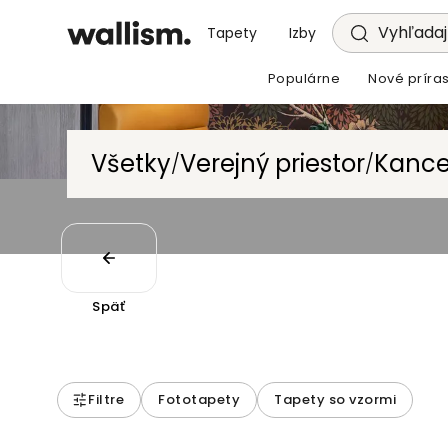
Vyhľadajt
Tapety
Izby
Populárne
Nové príras
Všetky
Verejný priestor
Kance
/
/
Späť
Filtre
Fototapety
Tapety so vzormi