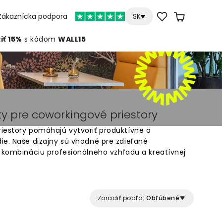
Zákaznícka podpora
SK
iť 15%
s kódom
WALL15
y pre coworkingové priestory
iestory pomáhajú vytvoriť produktívne a
ie. Naše dizajny sú vhodné pre zdieľané
e kombináciu profesionálneho vzhľadu a kreatívnej
ícok vzorov tapiet, ktoré dodajú vášmu
edinečný štýl. Wallism ponúka tapety na mieru
é inšpirujú a motivujú. Jednoduché objednanie
vám. Ideálne pre moderné pracovné priestory
Zoradiť podľa:
Obľúbené