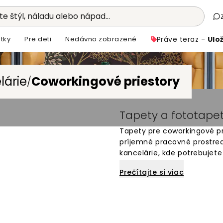
e štýl, náladu alebo nápad...
tky
Pre deti
Nedávno zobrazené
Práve teraz -
Ulož
lárie
Coworkingové priestory
/
Tapety a fototapet
Tapety pre coworkingové pr
príjemné pracovné prostred
kancelárie, kde potrebujet
atmosféry. Vyberte si z tis
Prečítajte si viac
coworkingovému priestoru j
pre kancelárske steny, ktor
online a dodanie priamo k 
všetkých veľkostí.