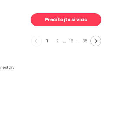
sen
World Map Cities - Fifi
39 €/m²
39 €/
Prečítajte si viac
1
2
...
18
...
35
riestory