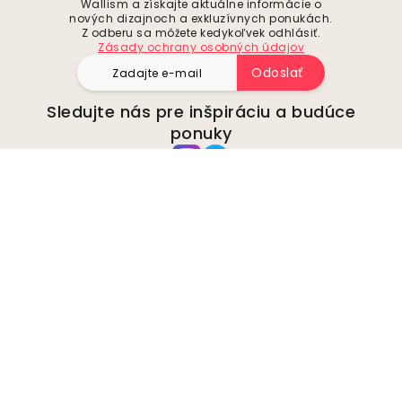
Wallism a získajte aktuálne informácie o
nových dizajnoch a exkluzívnych ponukách.
Z odberu sa môžete kedykoľvek odhlásiť.
Zásady ochrany osobných údajov
Odoslať
Sledujte nás pre inšpiráciu a budúce
ponuky
Spoločnosť
O stránke
Životné prostredie