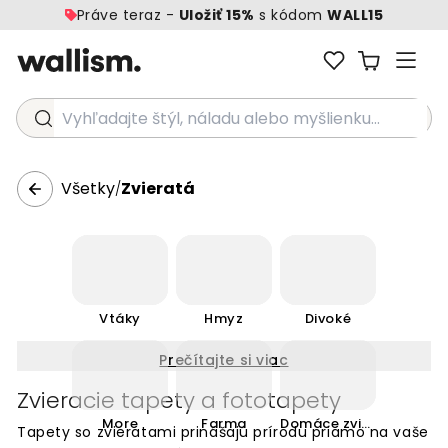
Práve teraz -
Uložiť 15%
s kódom
WALL15
Vyhľadajte štýl, náladu alebo myšlienku...
Všetky
Zvieratá
/
Vtáky
Hmyz
Divoké
Prečítajte si viac
Zvieracie tapety a fototapety
More
Farma
Domáce zvieratá
Tapety so zvieratami prinášajú prírodu priamo na vaše