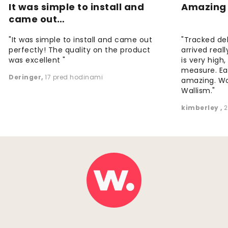
It was simple to install and
Amazing 
came out…
"It was simple to install and came out
"Tracked de
perfectly! The quality on the product
arrived reall
was excellent "
is very high
measure. Eas
Deringer
,
17 pred hodinami
amazing. W
Wallism."
kimberley
,
2