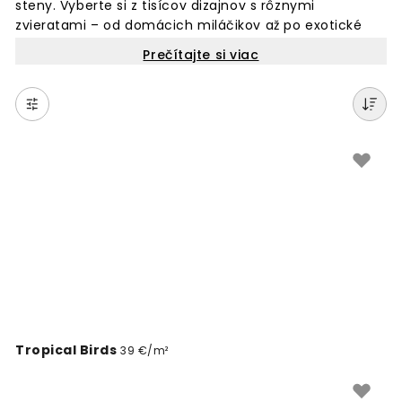
steny. Vyberte si z tisícov dizajnov s rôznymi
zvieratami – od domácich miláčikov až po exotické
druhy. Naše fototapety so zvieracími motívmi sú
Prečítajte si viac
vhodné do detských izieb, obývacích priestorov aj
spální. Každá tapeta sa vyrába na mieru vašej steny.
Objednajte si online a zmeňte vzhľad vašich stien s
jedinečnými zvieracími motívmi. Jednoduché lepenie
a krásny výsledok pre váš domov.
Tropical Birds
39 €/m²