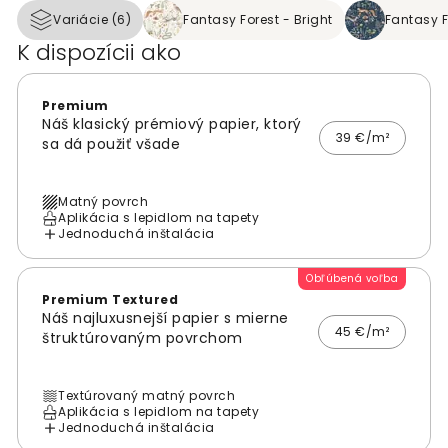
Variácie (6)
Fantasy Forest - Bright
Fantasy F
K dispozícii ako
Premium
Náš klasický prémiový papier, ktorý
39 €/m²
sa dá použiť všade
Matný povrch
Aplikácia s lepidlom na tapety
Jednoduchá inštalácia
Obľúbená voľba
Premium Textured
Náš najluxusnejší papier s mierne
45 €/m²
štruktúrovaným povrchom
Textúrovaný matný povrch
Aplikácia s lepidlom na tapety
Jednoduchá inštalácia