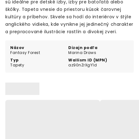
sú ideálne pre detské izby, izby pre batoľatá alebo
škôlky. Tapeta vnesie do priestoru kúsok čarovnej
kultúry a príbehov. Skvele sa hodí do interiérov v štýle
anglického vidieka, kde vynikne jej jedinečný charakter
a prepracované ilustrácie rastlín a divokej zveri.
Názov
Dizajn podľa
Fantasy Forest
Marina Draws
Typ
Wallism ID (MPN)
Tapety
az90nZrXgY1d