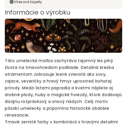
Vliesové tapety
Informácie o výrobku
Táto umelecká maľba zachytáva tajomný les plný
života na tmavohnedom podklade. Detailná kresba
atramentom zobrazuje lesné zvieratá ako sovy,
zajace, veveričky a hravý hmyz uprostred bohatej
prírody. Medzi listami papradia a kvetmi nájdete aj
drobné plody, huby a magické hviezdy, ktoré dodávajú
dizajnu rozprávkový a snový nádych. Celý motív
pôsobí umelecky a pripomína historické obdobie
renesancie.
Tmavé zemité farby v kombinácii s hravými detailmi