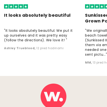
It looks absolutely beautiful
Sunkisse
Grown P
"It looks absolutely beautiful. We put it
"We origina
up ourselves and it was pretty easy
beach towels
(follow the directions). We love it! "
(Sunkissed 
them via em
Ashley Trueblood
,
12 pred hodinami
needed one
sent pictu...
MM
,
13 pred 