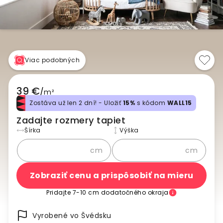
Viac podobných
39 €
/
m²
Zostáva už len 2 dní! - Uložiť
15%
s kódom
WALL15
Zadajte rozmery tapiet
Šírka
Výška
cm
cm
Zobraziť cenu a prispôsobiť na mieru
Pridajte 7-10 cm dodatočného okraja
Vyrobené vo Švédsku