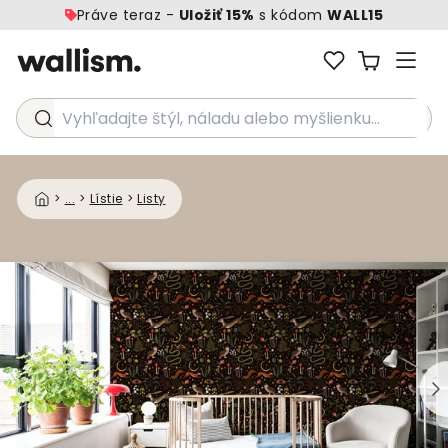
Práve teraz -
Uložiť 15%
s kódom
WALL15
Vyhľadajte štýl, náladu alebo myšlienku...
>
...
>
Lístie
>
Listy