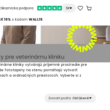
Zákaznícka podpora
SK
iť 15%
s kódom
WALL15
 pre veterinárnu kliniku
nárne kliniky vytvárajú príjemné prostredie pre
aše fototapety na stenu pomáhajú vytvoriť
ach a ordinačných priestoroch. Vyberte si z
 pre veterinárne praxe - od upokojujúcich
é zvieracie vzory. Kvalitné tapety na stenu sú
ti vo vašej veterinárnej klinike. Jednoduché
 na mieru vašich stien.
Zoradiť podľa:
Obľúbené