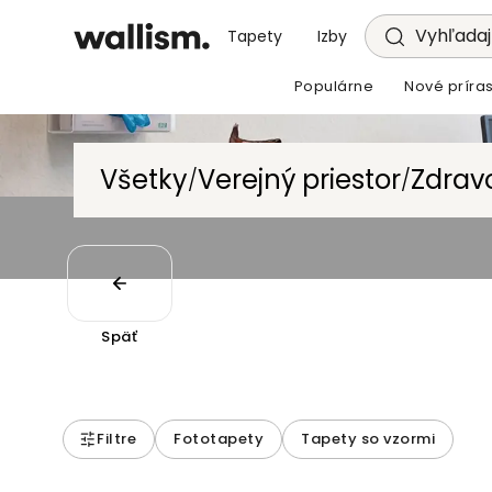
Vyhľadajt
Tapety
Izby
Populárne
Nové príras
Všetky
Verejný priestor
Zdrav
/
/
Späť
Filtre
Fototapety
Tapety so vzormi