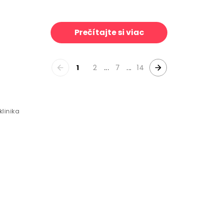
lden Retriever
Forest through the Seasons
39 €/m²
3
Prečítajte si viac
1
2
...
7
...
14
klinika