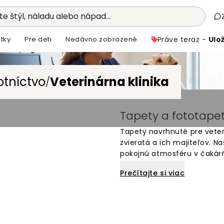
e štýl, náladu alebo nápad...
tky
Pre deti
Nedávno zobrazené
Práve teraz -
Ulož
otníctvo
Veterinárna klinika
/
Tapety a fototapety
Tapety navrhnuté pre veteri
zvieratá a ich majiteľov. N
pokojnú atmosféru v čakárň
množstva motívov vhodných
Prečítajte si viac
prírodných scén až po vesel
ideálne pre všetky miestnos
objednanie online a dodanie