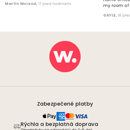
Martin McLeod
,
17 pred hodinami
my room of d
GAYLE
,
18 pr
Zabezpečené platby
Rýchla a bezplatná doprava
Objednávky sa odosielajú do 2-5 dní.