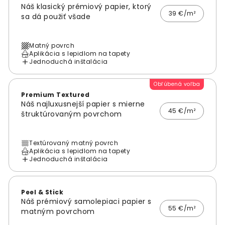
Náš klasický prémiový papier, ktorý
39 €/m²
sa dá použiť všade
Matný povrch
Aplikácia s lepidlom na tapety
Jednoduchá inštalácia
Obľúbená voľba
Premium Textured
Náš najluxusnejší papier s mierne
45 €/m²
štruktúrovaným povrchom
Textúrovaný matný povrch
Aplikácia s lepidlom na tapety
Jednoduchá inštalácia
Peel & Stick
Náš prémiový samolepiaci papier s
55 €/m²
matným povrchom