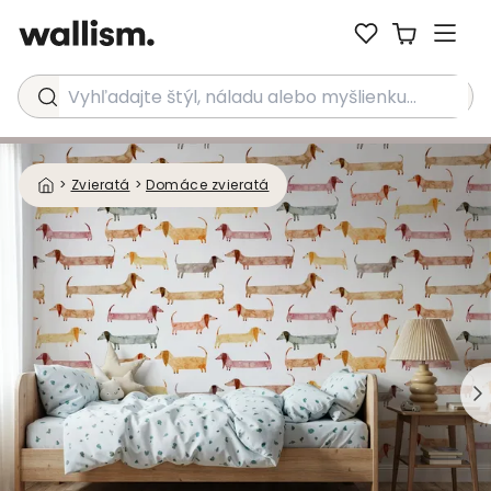
Vyhľadajte štýl, náladu alebo myšlienku...
>
Zvieratá
>
Domáce zvieratá