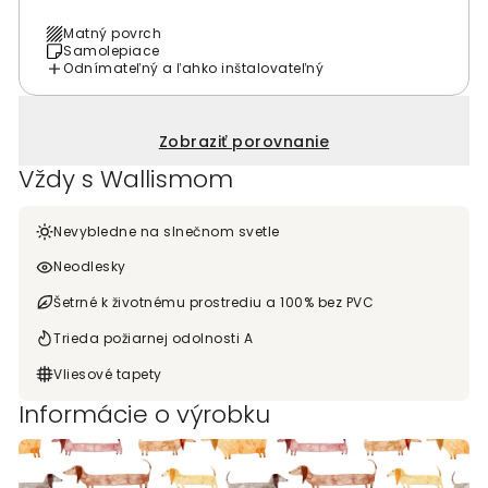
Matný povrch
Samolepiace
Odnímateľný a ľahko inštalovateľný
Zobraziť porovnanie
Vždy s Wallismom
Nevybledne na slnečnom svetle
Neodlesky
Šetrné k životnému prostrediu a 100% bez PVC
Trieda požiarnej odolnosti A
Vliesové tapety
Informácie o výrobku