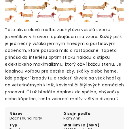
Táto akvarelová maľba zachytáva veselú svorku
jazvečíkov v hravom opakujúcom sa vzore. Každý psík
je jedinečný vďaka jemným hnedým a pastelovým
odtieňom, ktoré pôsobia milo a roztopašne. Tapeta
prináša do interiéru optimistickú náladu a štipku
eklektického maximalizmu, ktorý oživí každú stenu. Je
ideálnou voľbou pre detské izby, škôlky alebo herne,
kde podporí kreativitu a radosť. Skvele sa však hodí aj
do veterinárnych kliník, kaviarní či štýlových domácich
pracovní. Či už hľadáte doplnok do spálne, obývačky
alebo kúpeľne, tento zvierací motív v štýle dizajnu 20.
storočia vytvorí v priestore príjemnú a priateľskú
atmosféru pre deti aj dospelých milovníkov zvierat.
Názov
Dizajn podľa
Dachshund Party
Rom Anni
Typ
Wallism ID (MPN)