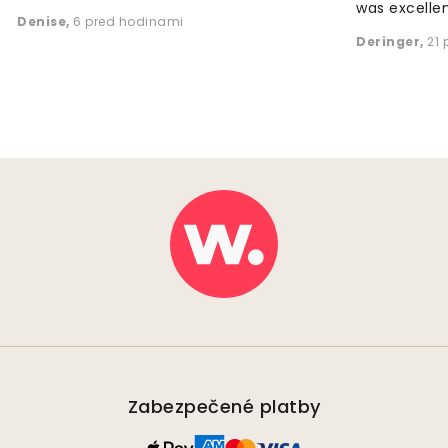
was excellen
Denise
,
6 pred hodinami
Deringer
,
21
Zabezpečené platby