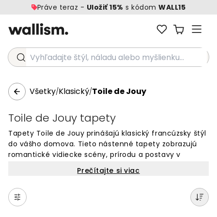
Práve teraz -
Uložiť 15%
s kódom
WALL15
Vyhľadajte štýl, náladu alebo myšlienku...
Všetky
Klasický
Toile de Jouy
/
/
Toile de Jouy tapety
Tapety Toile de Jouy prinášajú klasický francúzsky štýl
do vášho domova. Tieto nástenné tapety zobrazujú
romantické vidiecke scény, prírodu a postavy v
jemnom jednofarebnom prevedení. Ideálne do
Prečítajte si viac
obývačky, spálne alebo jedálne, kde vytvárajú
elegantnú atmosféru. Naše tapety Toile de Jouy sú
dostupné v rôznych farbách a veľkostiach na mieru.
Objednajte si online a zmeňte vzhľad vašich stien s