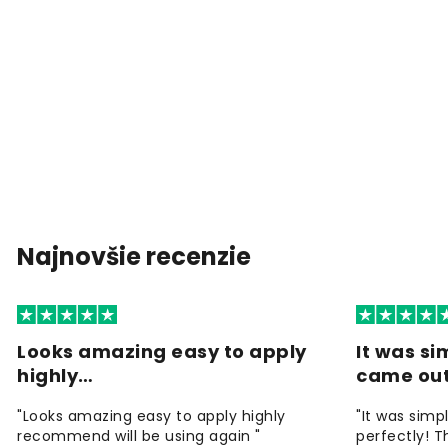
Najnovšie recenzie
Looks amazing easy to apply
It was si
highly…
came ou
"Looks amazing easy to apply highly
"It was simp
recommend will be using again "
perfectly! T