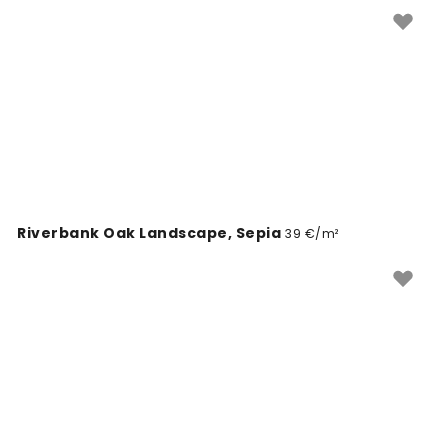
týmito nadčasovými motívmi, ktoré spájajú históriu s
moderným dizajnom interiéru.
Riverbank Oak Landscape, Sepia
39 €/m²