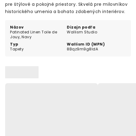
pre štýlové a pokojné priestory. Skvelá pre milovníkov
historického umenia a bohato zdobených interiérov.
Názov
Dizajn podľa
Patinated Linen Toile de
Wallism Studio
Jouy, Navy
Typ
Wallism ID (MPN)
Tapety
8Bqz9m9g8ldA