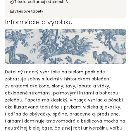
Trieda požiarnej odolnosti A
Vliesové tapety
Informácie o výrobku
Detailný modrý vzor toile na bielom podklade
zobrazuje scény s ľuďmi v historickom oblečení,
zvieratami ako kone, slony, ťavy, labute a vtáky,
obklopené stromami, palmovými listami a bohatou
zeleňou. Tapeta má klasický, vintage vzhľad a pôsobí
ako ilustrovaná tapiséria s prvkami vidieka aj exotiky.
Hodí sa do obývačky, spálne, pracovne aj predsiene.
Farbami dominuje tmavomodrá a bridlicová modrá na
neutrálnej bielej báze, čo z nej robí univerzálnu voľbu