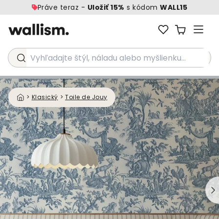
Práve teraz -
Uložiť 15%
s kódom
WALL15
Vyhľadajte štýl, náladu alebo myšlienku...
>
Klasický
>
Toile de Jouy