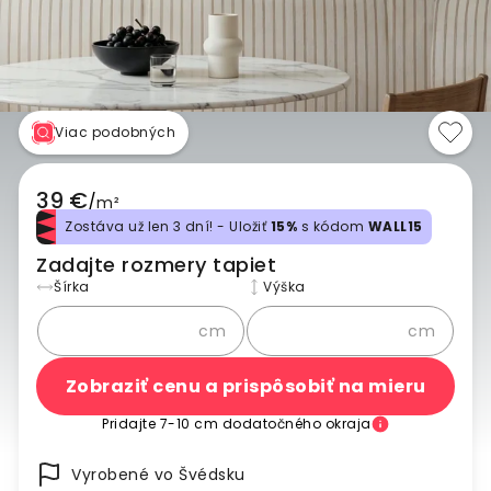
Viac podobných
39 €
/
m²
Zostáva už len 3 dní! - Uložiť
15%
s kódom
WALL15
Zadajte rozmery tapiet
Šírka
Výška
cm
cm
Zobraziť cenu a prispôsobiť na mieru
Pridajte 7-10 cm dodatočného okraja
Vyrobené vo Švédsku