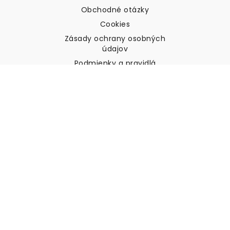
Obchodné otázky
Cookies
Zásady ochrany osobných
údajov
Podmienky a pravidlá
Zákaznícka podpora
Kontaktujte nás
Vrátenie tovaru a náhrady
Preprava
Ako zmerať stenu
Ako zavesiť tapety
Ako nainštalovať samolepiace
ČASTO KLADENÉ OTÁZKY
Tapety články
Vyberte svoju polohu