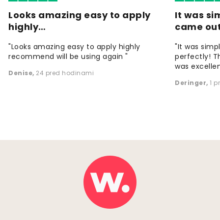
Looks amazing easy to apply
It was si
highly…
came ou
"Looks amazing easy to apply highly
"It was simp
recommend will be using again "
perfectly! T
was excellen
Denise
,
24 pred hodinami
Deringer
,
1 p