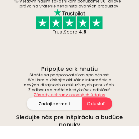
Všetkým našim zákazníkom ponúkame 30-dňové
právo na vrátenie nenainštalovaných produktov.
TrustScore
4.8
Pripojte sa k hnutiu
Staňte sa podporovateľom spoločnosti
Wallism a získajte aktuálne informácie o
nových dizajnoch a exkluzívnych ponukách.
Z odberu sa môžete kedykoľvek odhlásiť.
Zásady ochrany osobných údajov
Odoslať
Sledujte nás pre inšpiráciu a budúce
ponuky