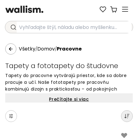
Vyhľadajte štýl, náladu alebo myšlienku...
Všetky
Domov
Pracovne
/
/
Tapety a fototapety do študovne
Tapety do pracovne vytvárajú priestor, kde sa dobre
pracuje a učí. Naše fototapety pre pracovňu
kombinujú dizajn s praktickosťou – od pokojných
motívov, ktoré pomáhajú sústrediť sa, až po kreatívne
Prečítajte si viac
vzory, ktoré inšpirujú. Každá tapeta je vyrobená na
mieru pre vaše steny. Vyberte si zo stoviek dizajnov a
zmeňte svoju pracovňu na miesto, kde sa radi
zdržiavate. Jednoduché objednanie online a dodanie
priamo k vám domov.