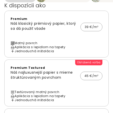
K dispozícii ako
Premium
Náš klasický prémiový papier, ktorý
39 €/m²
sa dá použiť všade
Matný povrch
Aplikácia s lepidlom na tapety
Jednoduchá inštalácia
Obľúbená voľba
Premium Textured
Náš najluxusnejší papier s mierne
45 €/m²
štruktúrovaným povrchom
Textúrovaný matný povrch
Aplikácia s lepidlom na tapety
Jednoduchá inštalácia