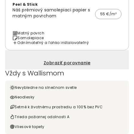
Peel & Stick
Náš prémiový samolepiaci papier s
55 €/m²
matným povrchom
Matný povrch
Samolepiace
Odnímateľný a ľahko inštalovateľný
Zobraziť porovnanie
Vždy s Wallismom
Nevybledne na slnečnom svetle
Neodlesky
Šetrné k životnému prostrediu a 100% bez PVC
Trieda požiarnej odolnosti A
Vliesové tapety