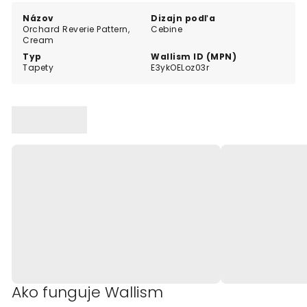
Názov
Dizajn podľa
Orchard Reverie Pattern,
Cebine
Cream
Typ
Wallism ID (MPN)
Tapety
E3ykOELoz03r
Ako funguje Wallism