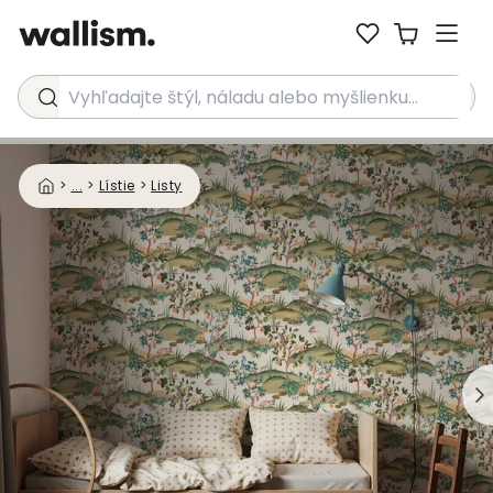
Vyhľadajte štýl, náladu alebo myšlienku...
>
...
>
Lístie
>
Listy