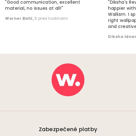
"Good communication, excellent
"Diksha's Re
material, no issues at all!"
happier wit
Wallism. I s
Werner Bahl
,
5 pred hodinami
right wallp
and creative
Diksha Idna
Zabezpečené platby