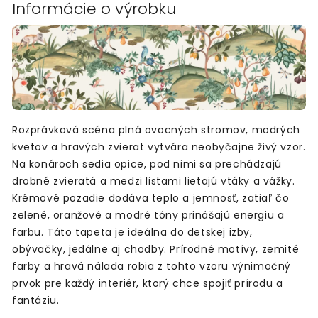
Informácie o výrobku
Rozprávková scéna plná ovocných stromov, modrých
kvetov a hravých zvierat vytvára neobyčajne živý vzor.
Na konároch sedia opice, pod nimi sa prechádzajú
drobné zvieratá a medzi listami lietajú vtáky a vážky.
Krémové pozadie dodáva teplo a jemnosť, zatiaľ čo
zelené, oranžové a modré tóny prinášajú energiu a
farbu. Táto tapeta je ideálna do detskej izby,
obývačky, jedálne aj chodby. Prírodné motívy, zemité
farby a hravá nálada robia z tohto vzoru výnimočný
prvok pre každý interiér, ktorý chce spojiť prírodu a
fantáziu.