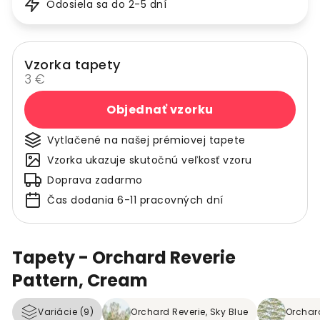
Odosiela sa do 2-5 dní
Vzorka tapety
3 €
Objednať vzorku
Vytlačené na našej prémiovej tapete
Vzorka ukazuje skutočnú veľkosť vzoru
Doprava zadarmo
Čas dodania 6-11 pracovných dní
Tapety - Orchard Reverie
Pattern, Cream
Variácie (9)
Orchard Reverie, Sky Blue
Orchard