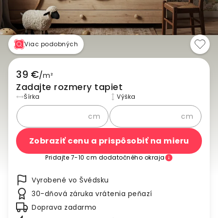
Viac podobných
39 €
/
m²
Zadajte rozmery tapiet
Šírka
Výška
cm
cm
Zobraziť cenu a prispôsobiť na mieru
Pridajte 7-10 cm dodatočného okraja
Vyrobené vo Švédsku
30-dňová záruka vrátenia peňazí
Doprava zadarmo