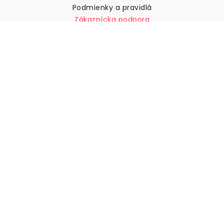
Podmienky a pravidlá
Zákaznícka podpora
Kontaktujte nás
Vrátenie tovaru a náhrady
Preprava
Ako zmerať stenu
Ako zavesiť tapety
Ako nainštalovať samolepiace
ČASTO KLADENÉ OTÁZKY
Tapety články
Vyberte svoju polohu
Správa nastavení súborov cookie
© 2026 WALLISM, Rainbow bay AB. Všetky práva
vyhradené.
Stockholm, Sweden