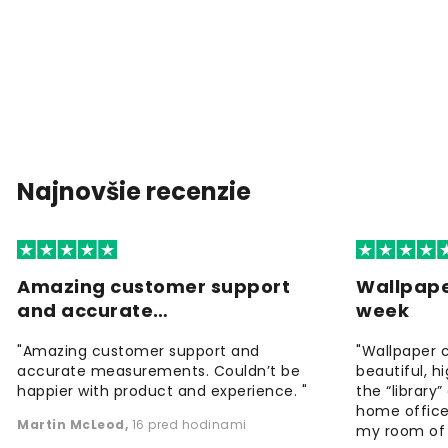
Najnovšie recenzie
Amazing customer support
Wallpape
and accurate…
week
"Amazing customer support and
"Wallpaper 
accurate measurements. Couldn’t be
beautiful, h
happier with product and experience. "
the “library
home office
Martin McLeod
,
16 pred hodinami
my room of d