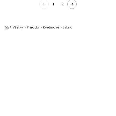
1
2
>
Všetky
>
Príroda
>
Kvetinové
>
Lekná