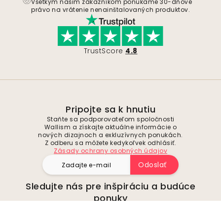
Všetkým našim zákazníkom ponúkame 30-dňové
právo na vrátenie nenainštalovaných produktov.
TrustScore
4.8
Pripojte sa k hnutiu
Staňte sa podporovateľom spoločnosti
Wallism a získajte aktuálne informácie o
nových dizajnoch a exkluzívnych ponukách.
Z odberu sa môžete kedykoľvek odhlásiť.
Zásady ochrany osobných údajov
Odoslať
Sledujte nás pre inšpiráciu a budúce
ponuky