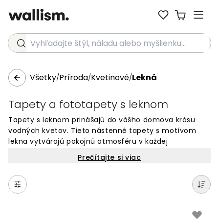
Vyhľadajte štýl, náladu alebo myšlienku...
Všetky
Príroda
Kvetinové
Lekná
/
/
/
Tapety a fototapety s leknom
Tapety s leknom prinášajú do vášho domova krásu
vodných kvetov. Tieto nástenné tapety s motívom
lekna vytvárajú pokojnú atmosféru v každej
miestnosti. Fototapety s leknom sú perfektné pre
Prečítajte si viac
steny v obývačke, spálni alebo kúpeľni. Krásne vodné
rastliny a jemné kvety dodajú interiéru prirodzený a
svieži vzhľad. Vyberte si z rôznych dizajnov tapiet s
leknom a zmeňte svoje steny na pokojné miesto plné
prírody. Ideálne pre všetkých, ktorí milujú kvetinové
motívy a vodnú flóru.