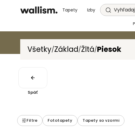
Vyhľadajt
Tapety
Izby
Všetky
Základ
Žltá
Piesok
/
/
/
Späť
Filtre
Fototapety
Tapety so vzormi