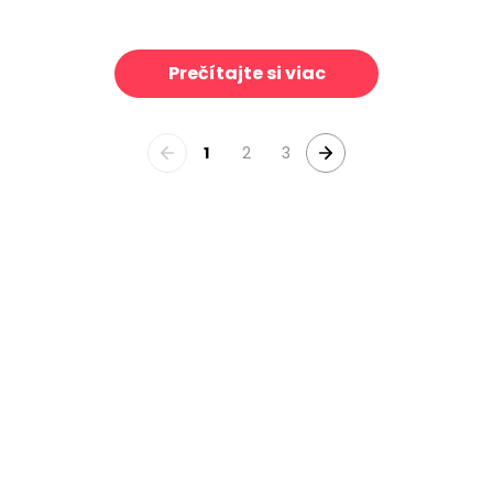
stry
November Layers II
39 €/m²
39 €/m²
Prečítajte si viac
1
2
3