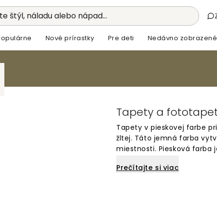
e štýl, náladu alebo nápad...
Populárne
Nové prírastky
Pre deti
Nedávno zobrazené
Tapety a fototapet
Tapety v pieskovej farbe p
žltej. Táto jemná farba vyt
miestnosti. Piesková farba
farbami a dodáva stenám p
Prečítajte si viac
pieskovej farbe a vytvorte 
rok.