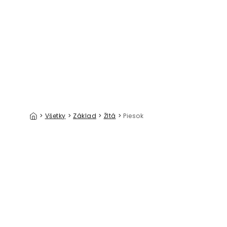
Desert Dunes
Gold Tape
39 €/m²
>
Všetky
>
Základ
>
Žltá
>
Piesok