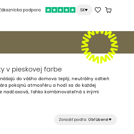
Zákaznícka podpora
SK
y v pieskovej farbe
rinášajú do vášho domova teplý, neutrálny odtieň
vára pokojnú atmosféru a hodí sa do každej
 je nadčasová, ľahko kombinovateľná s inými
rirodzenú eleganciu. Objavte naše tapety v
priestor, ktorý pôsobí útulne a harmonicky po celý
Zoradiť podľa:
Obľúbené