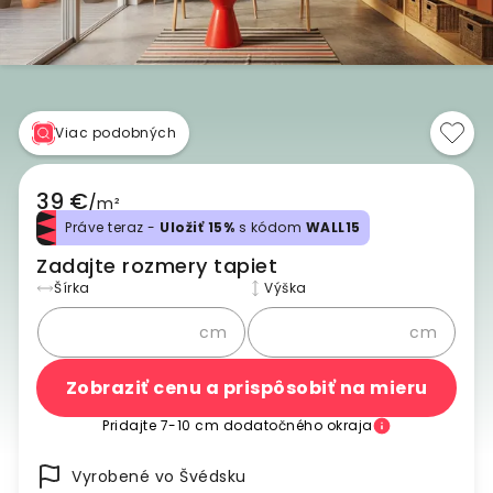
Viac podobných
39 €
/
m²
Práve teraz -
Uložiť 15%
s kódom
WALL15
Zadajte rozmery tapiet
Šírka
Výška
cm
cm
Zobraziť cenu a prispôsobiť na mieru
Pridajte 7-10 cm dodatočného okraja
Vyrobené vo Švédsku