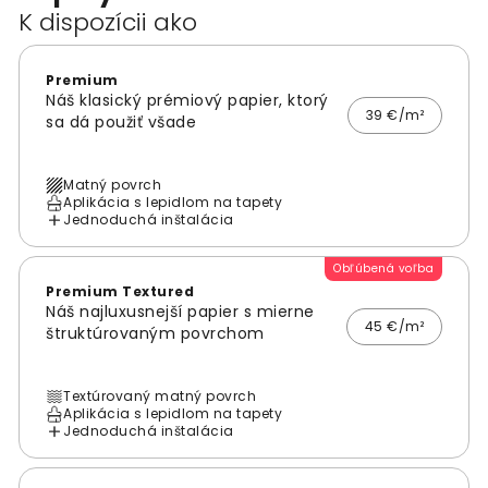
K dispozícii ako
Premium
Náš klasický prémiový papier, ktorý
39 €/m²
sa dá použiť všade
Matný povrch
Aplikácia s lepidlom na tapety
Jednoduchá inštalácia
Obľúbená voľba
Premium Textured
Náš najluxusnejší papier s mierne
45 €/m²
štruktúrovaným povrchom
Textúrovaný matný povrch
Aplikácia s lepidlom na tapety
Jednoduchá inštalácia