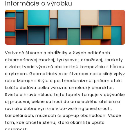
Informácie o výrobku
Vrstvené štvorce a obdĺžniky v živých odtieňoch
akvamarínovej modrej, tyrkysovej, oranžovej, terakoty
a zlatej tvoria výraznú abstraktnú kompozíciu s hĺbkou
a rytmom. Geometrický vzor štvorcov nesie silný vplyv
retro Memphis štýlu a postmodernizmu, pričom efekt
koláže dodáva celku výrazne umelecký charakter.
Svieža a hravá nálada tejto tapety funguje v obývačke
aj pracovni, pekne sa hodí do umeleckého ateliéru a
rovnako dobre vynikne v co-working priestoroch,
kanceláriách, múzeách či pop-up obchodoch. Všade
tam, kde chcete stenu, ktorá okamžite upúta
pozornosť.