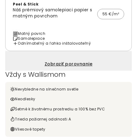
Peel & Stick
Náš prémiový samolepiaci papier s
55 €/m²
matným povrchom
Matný povrch
Samolepiace
Odnímateľný a ľahko inštalovateľný
Zobraziť porovnanie
Vždy s Wallismom
Nevybledne na slnečnom svetle
Neodlesky
Šetrné k životnému prostrediu a 100% bez PVC
Trieda požiarnej odolnosti A
Vliesové tapety