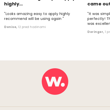
highly…
came ou
"Looks amazing easy to apply highly
"It was simp
recommend will be using again "
perfectly! T
was excellen
Denise
,
12 pred hodinami
Deringer
,
1 p