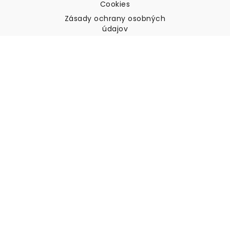
Cookies
Zásady ochrany osobných
údajov
Podmienky a pravidlá
Zákaznícka podpora
Kontaktujte nás
Vrátenie tovaru a náhrady
Preprava
Ako zmerať stenu
Ako zavesiť tapety
Ako nainštalovať samolepiace
ČASTO KLADENÉ OTÁZKY
Tapety články
Vyberte svoju polohu
Správa nastavení súborov cookie