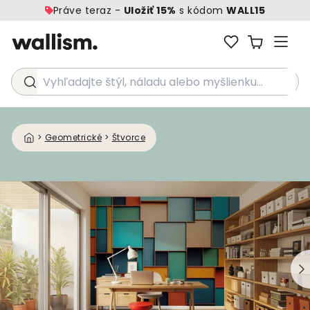
Práve teraz -
Uložiť 15%
s kódom
WALL15
Vyhľadajte štýl, náladu alebo myšlienku...
>
Geometrické
>
Štvorce