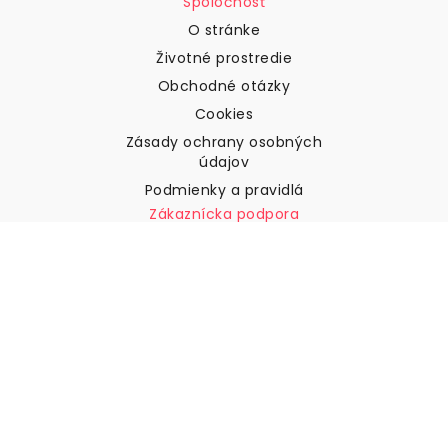
Spoločnosť
O stránke
Životné prostredie
Obchodné otázky
Cookies
Zásady ochrany osobných
údajov
Podmienky a pravidlá
Zákaznícka podpora
Kontaktujte nás
Vrátenie tovaru a náhrady
Preprava
Ako zmerať stenu
Ako zavesiť tapety
Ako nainštalovať samolepiace
ČASTO KLADENÉ OTÁZKY
Tapety články