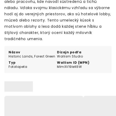
alebo pracovňu, kde navodí sústredenú a tichú
náladu. Vďaka svojmu klasickému vzhľadu sa výborne
hodí aj do verejných priestorov, ako sú hotelové lobby,
múzeá alebo rezorty. Tento umelecký kúsok s
motívom oblohy a lesa dodá každej stene hĺbku a
štýlový charakter, ktorý ocení každý milovník
tradičného umenia.
Názov
Dizajn podľa
Historic Lands, Forest Green
Wallism Studio
Typ
Wallism ID (MPN)
Fototapeta
MlmXV19leK6W