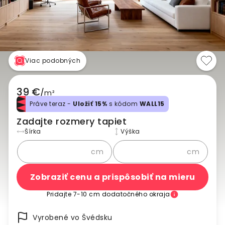
Viac podobných
39 €
/
m²
Práve teraz -
Uložiť 15%
s kódom
WALL15
Zadajte rozmery tapiet
Šírka
Výška
cm
cm
Zobraziť cenu a prispôsobiť na mieru
Pridajte 7-10 cm dodatočného okraja
Vyrobené vo Švédsku