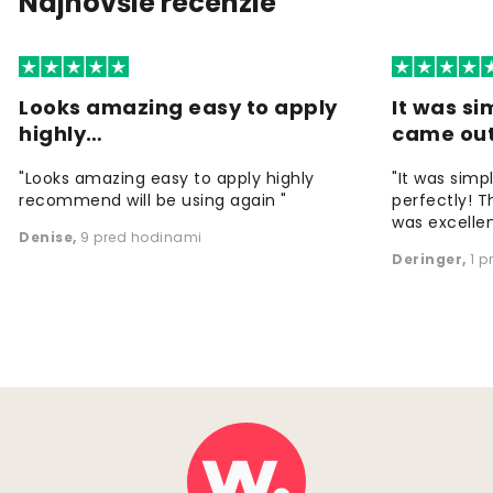
Najnovšie recenzie
Looks amazing easy to apply
It was si
highly…
came ou
"Looks amazing easy to apply highly
"It was simp
recommend will be using again "
perfectly! T
was excellen
Denise
,
9 pred hodinami
Deringer
,
1 p