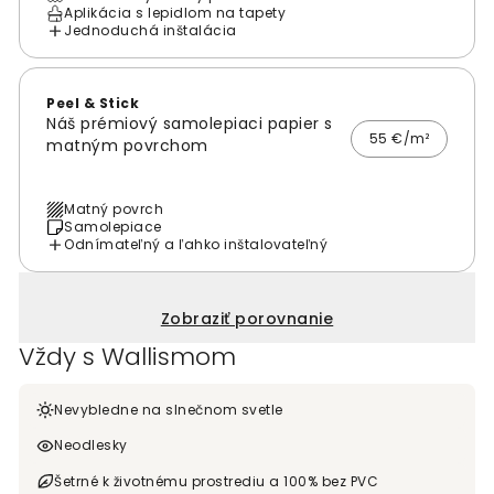
Aplikácia s lepidlom na tapety
Jednoduchá inštalácia
Peel & Stick
Náš prémiový samolepiaci papier s
55 €/m²
matným povrchom
Matný povrch
Samolepiace
Odnímateľný a ľahko inštalovateľný
Zobraziť porovnanie
Vždy s Wallismom
Nevybledne na slnečnom svetle
Neodlesky
Šetrné k životnému prostrediu a 100% bez PVC