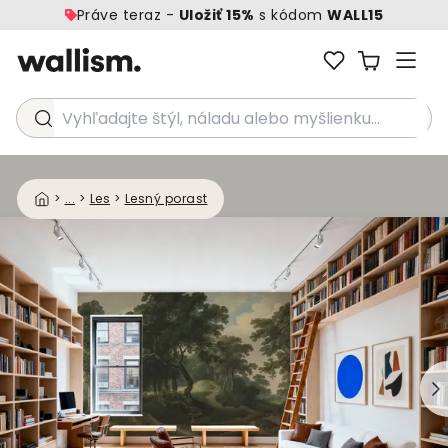
Práve teraz -
Uložiť 15%
s kódom
WALL15
Vyhľadajte štýl, náladu alebo myšlienku...
>
...
>
Les
>
Lesný porast