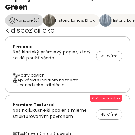
Green
Variácie (6)
Historic Lands, Khaki
Historic La
K dispozícii ako
Premium
Náš klasický prémiový papier, ktorý
39 €/m²
sa dá použiť všade
Matný povrch
Aplikácia s lepidlom na tapety
Jednoduchá inštalácia
Obľúbená voľba
Premium Textured
Náš najluxusnejší papier s mierne
45 €/m²
štruktúrovaným povrchom
Textúrovaný matný povrch