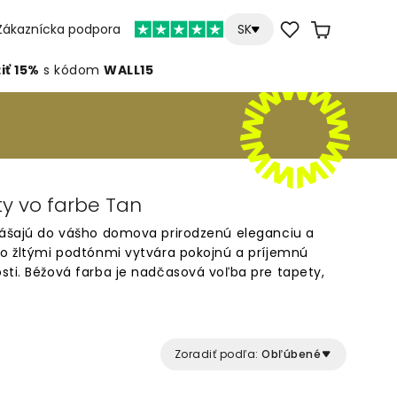
Zákaznícka podpora
SK
iť 15%
s kódom
WALL15
y vo farbe Tan
nášajú do vášho domova prirodzenú eleganciu a
so žltými podtónmi vytvára pokojnú a príjemnú
sti. Béžová farba je nadčasová voľba pre tapety,
aj tradičných interiérov. Objavte našu kolekciu
farbe, ktorá dokonale ladí s rôznymi štýlmi
Zoradiť podľa:
Obľúbené