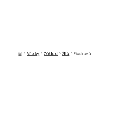
>
Všetky
>
Základ
>
Žltá
>
Piesková