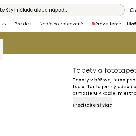
e štýl, náladu alebo nápad...
tky
Pre deti
Nedávno zobrazené
Práve teraz -
Ulož
Tapety a fototapet
Tapety v béžovej farbe pri
teplo. Tento jemný odtieň 
atmosféru v každej miestno
ktorá sa hodí do moderných 
Prečítajte si viac
tapiet v tejto univerzálnej 
dekorácie.