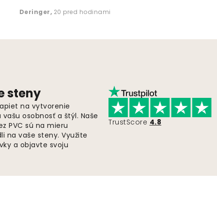
Deringer
,
20 pred hodinami
e steny
apiet na vytvorenie
ú vašu osobnosť a štýl. Naše
TrustScore
4.8
bez PVC sú na mieru
i na vaše steny. Využite
ky a objavte svoju