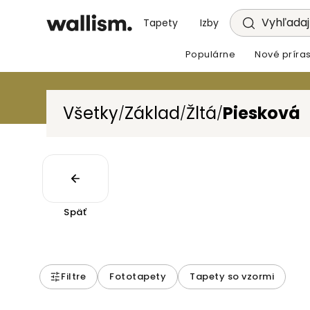
Vyhľadajt
Tapety
Izby
Populárne
Nové príras
Všetky
Základ
Žltá
Piesková
/
/
/
Späť
Filtre
Fototapety
Tapety so vzormi