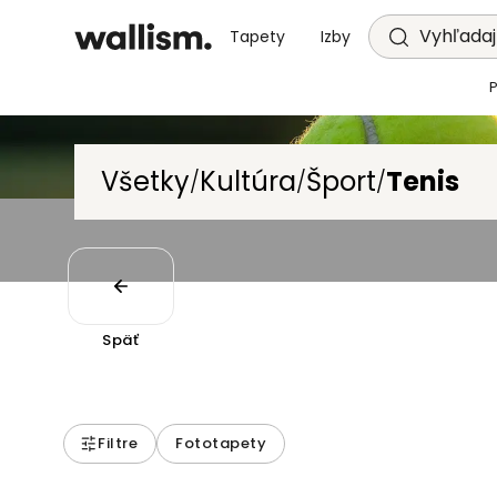
Vyhľadajt
Tapety
Izby
Všetky
Kultúra
Šport
Tenis
/
/
/
Späť
Filtre
Fototapety