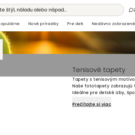
e štýl, náladu alebo nápad...
Populárne
Nové prírastky
Pre deti
Nedávno zobrazené
Tenisové tapety
Tapety s tenisovým motívo
Naše fototapety zobrazujú te
Ideálne pre detské izby, š
tapeta na stenu je vyrobená
Prečítajte si viac
Vyberte si z rôznych dizajno
ilustrácie. Perfektné pre vš
stenu s obľúbeným športo