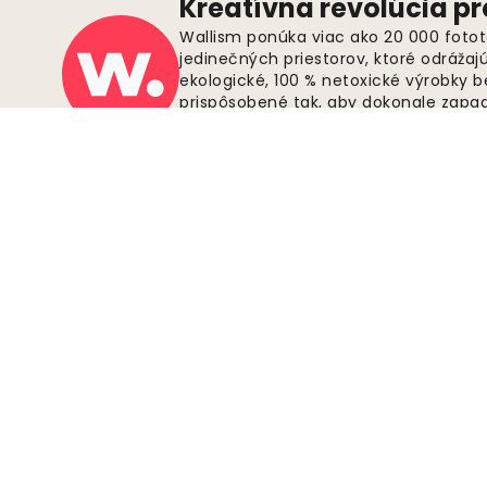
Kreatívna revolúcia pr
Wallism ponúka viac ako 20 000 fotot
jedinečných priestorov, ktoré odrážaj
ekologické, 100 % netoxické výrobky 
prispôsobené tak, aby dokonale zapadl
bezplatnú dopravu na všetky objednáv
dokonalú fototapetu ešte dnes.
Zabezpečené platby
Pripojte sa k hnutiu
Staňte sa podporovateľom spoločnosti
Wallism a získajte aktuálne informácie o