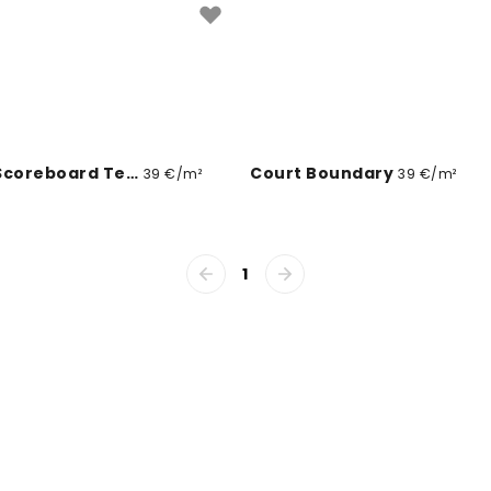
Womens Scoreboard Tennis
Court Boundary
39 €/m²
39 €/m²
1