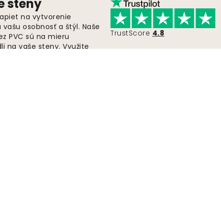
e steny
apiet na vytvorenie
ú vašu osobnosť a štýl. Naše
TrustScore
4.8
bez PVC sú na mieru
i na vaše steny. Využite
ky a objavte svoju
Rýchla a bezplatná doprava
Objednávky sa odosielajú do 2-5 dní.
Odoslať