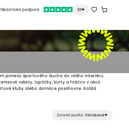
Zákaznícka podpora
SK
m prinesú športového ducha do vášho interiéru.
nisové rakety, loptičky, kurty a hráčov v akcii.
portové kluby alebo domáce posilňovne. Každá
 na mieru a vytlačená vo vysokej kvalite.
v – od realistických fotografií až po kreatívne
etkých fanúšikov tenisu, ktorí chcú originálnu
m.
Zoradiť podľa:
Obľúbené