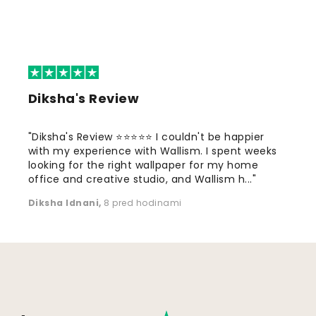
Diksha's Review
"Diksha's Review ⭐⭐⭐⭐⭐ I couldn't be happier
with my experience with Wallism. I spent weeks
looking for the right wallpaper for my home
office and creative studio, and Wallism h..."
Diksha Idnani
,
8 pred hodinami