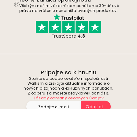
Všetkým našim zákazníkom ponúkame 30-dňové
právo na vrátenie nenainštalovaných produktov.
TrustScore
4.8
Pripojte sa k hnutiu
Staňte sa podporovateľom spoločnosti
Wallism a získajte aktuálne informácie o
nových dizajnoch a exkluzívnych ponukách.
Z odberu sa môžete kedykoľvek odhlásiť.
Zásady ochrany osobných údajov
Odoslať
Sledujte nás pre inšpiráciu a budúce
ponuky