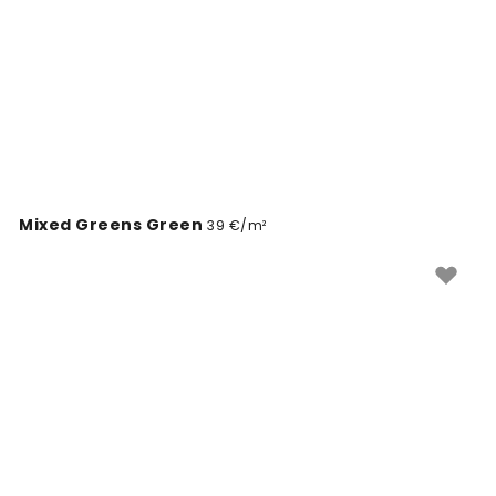
tejto harmonickej a trendovej farbe.
Mixed Greens Green
39 €/m²