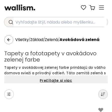
Vyhľadajte štýl, náladu alebo myšlienku...
Všetky
Základ
Zelená
Avokádová zelená
/
/
/
Tapety a fototapety v avokádovo
zelenej farbe
Tapety v avokádovej zelenej farbe prinášajú do vášho
domova svieži a prírodný odtieň. Táto zemitá zelená s
jemnými žltými podtónmi vytvára upokojujúcu a
Prečítajte si viac
vzdušnú atmosféru v každej miestnosti. Avokádová
zelená farba je nadčasová voľba pre moderné
interiéry, ktorá dokonale ladí s prírodnými materiálmi a
rastlinami. Populárna v súčasných dizajnových
trendoch, táto farba oživí váš priestor a vytvorí pocit
prepojenia s prírodou. Objavte našu kolekciu tapiet v