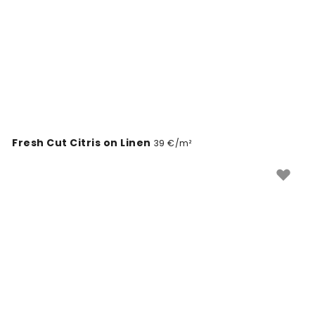
domov týmto trendovým odtieňom.
Fresh Cut Citris on Linen
39 €/m²