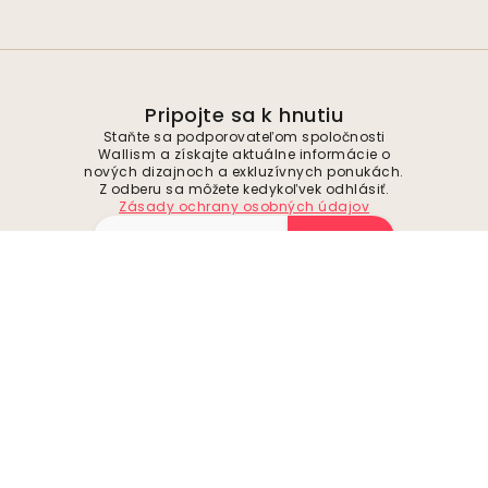
Pripojte sa k hnutiu
Staňte sa podporovateľom spoločnosti
Wallism a získajte aktuálne informácie o
nových dizajnoch a exkluzívnych ponukách.
Z odberu sa môžete kedykoľvek odhlásiť.
Zásady ochrany osobných údajov
Odoslať
Sledujte nás pre inšpiráciu a budúce
ponuky