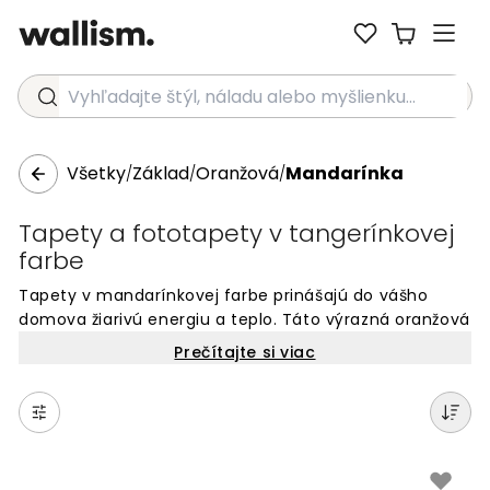
Vyhľadajte štýl, náladu alebo myšlienku...
Všetky
Základ
Oranžová
Mandarínka
/
/
/
Tapety a fototapety v tangerínkovej
farbe
Tapety v mandarínkovej farbe prinášajú do vášho
domova žiarivú energiu a teplo. Táto výrazná oranžová
farba vytvára na stenách pozitívnu atmosféru a
Prečítajte si viac
dodáva priestoru dynamiku. Mandarínková farba
tapiet je ideálna pre obývacie izby, kuchyne alebo
detské izby, kde vynikne svojou sviežosťou. Moderný
farebný odtieň dokonale ladí so súčasnými interiérmi
a prináša do priestoru hravosť a optimizmus. Objavte
naše tapety v mandarínkovej farbe a rozjasnite svoj