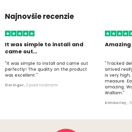
Najnovšie recenzie
It was simple to install and
Amazing 
came out…
"It was simple to install and came out
"Tracked de
perfectly! The quality on the product
arrived reall
was excellent "
is very high
measure. Eas
Deringer
,
2 pred hodinami
amazing. W
Wallism."
kimberley
,
5