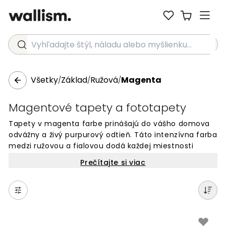
Vyhľadajte štýl, náladu alebo myšlienku...
Všetky
Základ
Ružová
Magenta
/
/
/
Magentové tapety a fototapety
Tapety v magenta farbe prinášajú do vášho domova
odvážny a živý purpurový odtieň. Táto intenzívna farba
medzi ružovou a fialovou dodá každej miestnosti
energiu a originalitu. Magenta je ideálna pre moderné
Prečítajte si viac
interiéry ako dramatický akcent alebo výrazný prvok.
Trendové tapety v tejto výraznej farbe premenia
obyčajnú stenu na štýlové umelecké dielo plné
charakteru.