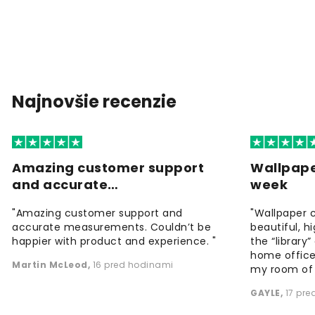
Najnovšie recenzie
Amazing customer support
Wallpape
and accurate…
week
"Amazing customer support and
"Wallpaper 
accurate measurements. Couldn’t be
beautiful, h
happier with product and experience. "
the “library
home office
Martin McLeod
,
16 pred hodinami
my room of d
GAYLE
,
17 pr