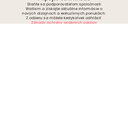
Staňte sa podporovateľom spoločnosti
Wallism a získajte aktuálne informácie o
nových dizajnoch a exkluzívnych ponukách.
Z odberu sa môžete kedykoľvek odhlásiť.
Zásady ochrany osobných údajov
Odoslať
Sledujte nás pre inšpiráciu a budúce
ponuky
Spoločnosť
O stránke