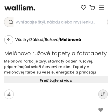
Vyhľadajte štýl, náladu alebo myšlienku...
Všetky
Základ
Ružová
Melónová
/
/
/
Melónovo ružové tapety a fototapety
Melónová farba je živý, šťavnatý odtieň ružovej,
pripomínajúci svieži červený melón. Tapety v
melónovej farbe sú veselé, energické a prinášajú
hravú atmosféru do každej miestnosti. Tento trendový
Prečítajte si viac
odtieň ponúka perfektnú rovnováhu medzi sviežosťou
a teplom, čím vytvára priestor plný optimizmu.
Melónová ružová je populárna v letných mesiacoch,
no jej všestrannosť ju robí atraktívnou po celý rok.
Ideálne sa hodí do detských izieb, kuchýň alebo ako
farebný akcent v moderných interiéroch.