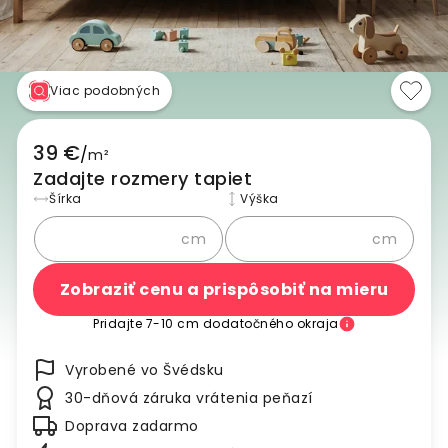
Viac podobných
39 €
/
m²
Zadajte rozmery tapiet
Šírka
Výška
cm
cm
Zobraziť cenu a prispôsobiť na mieru
Pridajte 7-10 cm dodatočného okraja
Vyrobené vo Švédsku
30-dňová záruka vrátenia peňazí
Doprava zadarmo