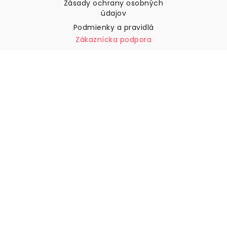
Zásady ochrany osobných
údajov
Podmienky a pravidlá
Zákaznícka podpora
Kontaktujte nás
Vrátenie tovaru a náhrady
Preprava
Ako zmerať stenu
Ako zavesiť tapety
Ako nainštalovať samolepiace
ČASTO KLADENÉ OTÁZKY
Tapety články
Vyberte svoju polohu
Správa nastavení súborov cookie
© 2026 WALLISM, Rainbow bay AB. Všetky práva