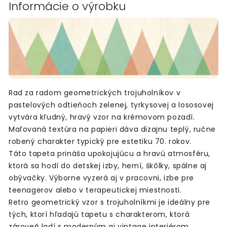
Informácie o výrobku
Rad za radom geometrických trojuholníkov v
pastelových odtieňoch zelenej, tyrkysovej a lososovej
vytvára kľudný, hravý vzor na krémovom pozadí.
Maľovaná textúra na papieri dáva dizajnu teplý, ručne
robený charakter typický pre estetiku 70. rokov.
Táto tapeta prináša upokojujúcu a hravú atmosféru,
ktorá sa hodí do detskej izby, herní, škôlky, spálne aj
obývačky. Výborne vyzerá aj v pracovni, izbe pre
teenagerov alebo v terapeutickej miestnosti.
Retro geometrický vzor s trojuholníkmi je ideálny pre
tých, ktorí hľadajú tapetu s charakterom, ktorá
zároveň ladí s moderným aj vintage interiérom.