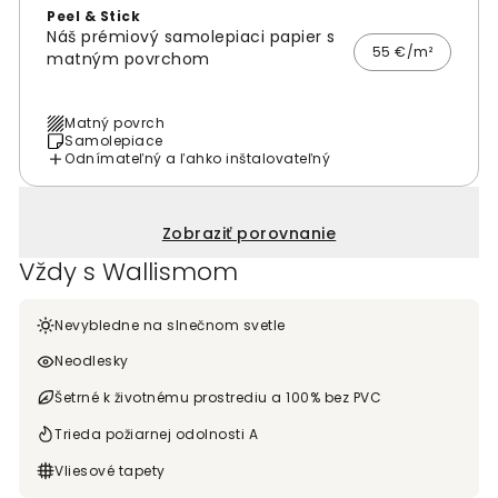
Peel & Stick
Náš prémiový samolepiaci papier s
55 €/m²
matným povrchom
Matný povrch
Samolepiace
Odnímateľný a ľahko inštalovateľný
Zobraziť porovnanie
Vždy s Wallismom
Nevybledne na slnečnom svetle
Neodlesky
Šetrné k životnému prostrediu a 100% bez PVC
Trieda požiarnej odolnosti A
Vliesové tapety