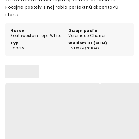
Pokojné pastely z nej robia perfektnú akcentovú
stenu.
Názov
Dizajn podľa
Southwestern Tops White
Veronique Charron
Typ
Wallism ID (MPN)
Tapety
1P7DdGQ28RAo