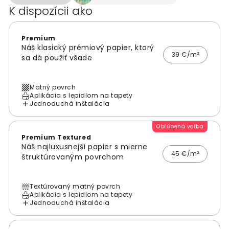
K dispozícii ako
Premium
Náš klasický prémiový papier, ktorý
39 €/m²
sa dá použiť všade
Matný povrch
Aplikácia s lepidlom na tapety
Jednoduchá inštalácia
Obľúbená voľba
Premium Textured
Náš najluxusnejší papier s mierne
45 €/m²
štruktúrovaným povrchom
Textúrovaný matný povrch
Aplikácia s lepidlom na tapety
Jednoduchá inštalácia