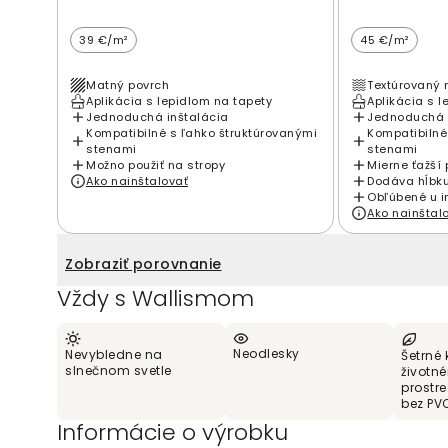
39 €/m²
45 €/m²
Matný povrch
Textúrovaný 
Aplikácia s lepidlom na tapety
Aplikácia s l
Jednoduchá inštalácia
Jednoduchá 
Kompatibilné s ľahko štruktúrovanými
Kompatibilné
stenami
stenami
Možno použiť na stropy
Mierne ťažší 
Ako nainštalovať
Dodáva hĺbku
Obľúbené u i
Ako nainštal
Zobraziť porovnanie
Vždy s Wallismom
Neodlesky
Nevybledne na
Šetrné 
slnečnom svetle
životn
prostr
bez PV
Informácie o výrobku