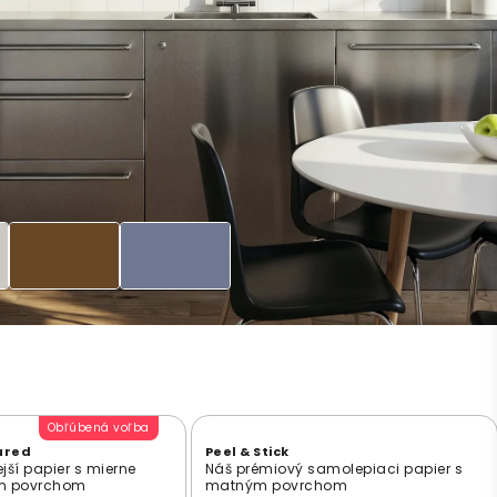
Obľúbená voľba
ured
Peel & Stick
jší papier s mierne
Náš prémiový samolepiaci papier s
ým povrchom
matným povrchom