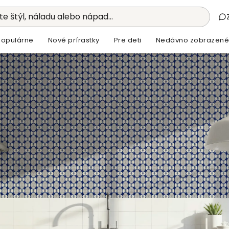
e štýl, náladu alebo nápad...
Populárne
Nové prírastky
Pre deti
Nedávno zobrazené