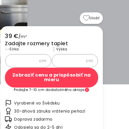
Uložiť
39 €
/
m²
Zadajte rozmery tapiet
Šírka
Výška
cm
cm
Zobraziť cenu a prispôsobiť na
mieru
Pridajte 7-10 cm dodatočného okraja
Vyrobené vo Švédsku
30-dňová záruka vrátenia peňazí
Doprava zadarmo
Odosiela sa do 2-5 dní