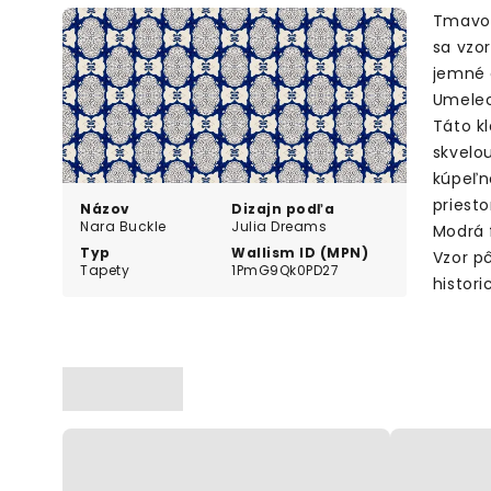
Tmavom
sa vzo
jemné d
Umelec
Táto k
skvelo
kúpeľn
priesto
Názov
Dizajn podľa
Nara Buckle
Julia Dreams
Modrá 
Typ
Wallism ID (MPN)
Vzor p
Tapety
1PmG9Qk0PD27
histor