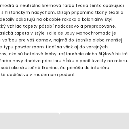
odrá a neutrálna krémová farba tvoria tento opakujúci
r s historickým nádychom. Dizajn pripomína tkaný textil a
etaily odkazujú na obdobie rokoka a koloniálny štýl.
ký vzhľad tapety pôsobí nadčasovo a prepracovane.
lasická tapeta v štýle Toile de Jouy Monochromatic je
u voľbou pre váš domov, najmä do šatníka alebo menšej
e typu powder room. Hodí sa však aj do verejných
rov, ako sú hotelové lobby, reštaurácie alebo štýlové bistrá.
farba navy dodáva priestoru hĺbku a pocit kvality na mieru.
ôsobí ako skutočná tkanina, čo prináša do interiéru
ické dedičstvo v modernom podaní.