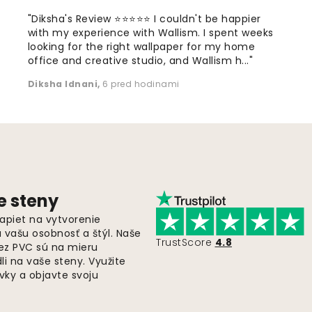
"Diksha's Review ⭐⭐⭐⭐⭐ I couldn't be happier
with my experience with Wallism. I spent weeks
looking for the right wallpaper for my home
office and creative studio, and Wallism h..."
Diksha Idnani
,
6 pred hodinami
e steny
apiet na vytvorenie
ú vašu osobnosť a štýl. Naše
TrustScore
4.8
bez PVC sú na mieru
i na vaše steny. Využite
ky a objavte svoju