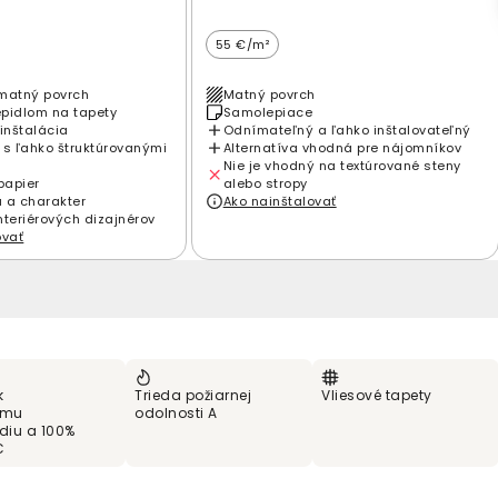
55 €/m²
matný povrch
Matný povrch
epidlom na tapety
Samolepiace
inštalácia
Odnímateľný a ľahko inštalovateľný
 s ľahko štruktúrovanými
Alternatíva vhodná pre nájomníkov
Nie je vhodný na textúrované steny
papier
alebo stropy
 a charakter
Ako nainštalovať
nteriérových dizajnérov
ovať
k
Trieda požiarnej
Vliesové tapety
ému
odolnosti A
ediu a 100%
C