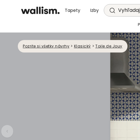
Vyhľadajt
Tapety
Izby
Pozrite si všetky návrhy
>
Klasický
>
Toile de Jouy