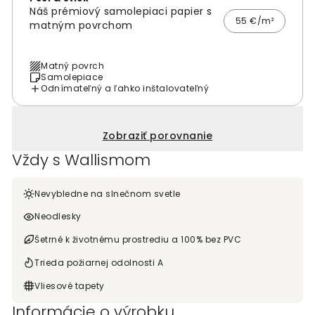
Náš prémiový samolepiaci papier s
55 €/m²
matným povrchom
Matný povrch
Samolepiace
Odnímateľný a ľahko inštalovateľný
Zobraziť porovnanie
Vždy s Wallismom
Nevybledne na slnečnom svetle
Neodlesky
Šetrné k životnému prostrediu a 100% bez PVC
Trieda požiarnej odolnosti A
Vliesové tapety
Informácie o výrobku