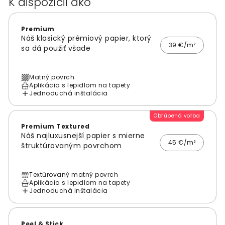
K dispozícii ako
Premium
Náš klasický prémiový papier, ktorý
39 €/m²
sa dá použiť všade
Matný povrch
Aplikácia s lepidlom na tapety
Jednoduchá inštalácia
Obľúbená voľba
Premium Textured
Náš najluxusnejší papier s mierne
45 €/m²
štruktúrovaným povrchom
Textúrovaný matný povrch
Aplikácia s lepidlom na tapety
Jednoduchá inštalácia
Peel & Stick