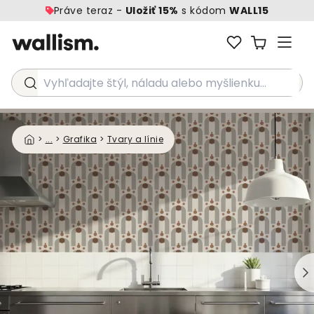
Práve teraz -
Uložiť 15%
s kódom
WALL15
Vyhľadajte štýl, náladu alebo myšlienku...
>
...
>
Grafika
>
Tvary a línie