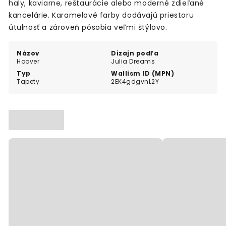
haly, kaviarne, reštaurácie alebo moderné zdieľané
kancelárie. Karamelové farby dodávajú priestoru
útulnosť a zároveň pôsobia veľmi štýlovo.
Názov
Dizajn podľa
Hoover
Julia Dreams
Typ
Wallism ID (MPN)
Tapety
2EK4gdgvnL2Y