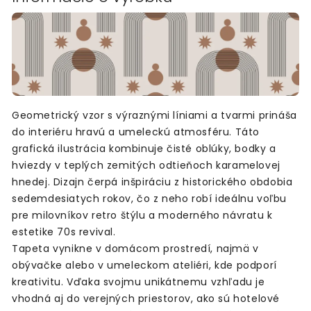
Geometrický vzor s výraznými líniami a tvarmi prináša
do interiéru hravú a umeleckú atmosféru. Táto
grafická ilustrácia kombinuje čisté oblúky, bodky a
hviezdy v teplých zemitých odtieňoch karamelovej
hnedej. Dizajn čerpá inšpiráciu z historického obdobia
sedemdesiatych rokov, čo z neho robí ideálnu voľbu
pre milovníkov retro štýlu a moderného návratu k
estetike 70s revival.
Tapeta vynikne v domácom prostredí, najmä v
obývačke alebo v umeleckom ateliéri, kde podporí
kreativitu. Vďaka svojmu unikátnemu vzhľadu je
vhodná aj do verejných priestorov, ako sú hotelové