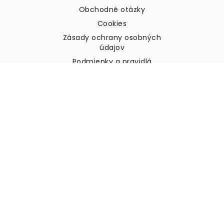
Obchodné otázky
Cookies
Zásady ochrany osobných
údajov
Podmienky a pravidlá
Zákaznícka podpora
Kontaktujte nás
Vrátenie tovaru a náhrady
Preprava
Ako zmerať stenu
Ako zavesiť tapety
Ako nainštalovať samolepiace
ČASTO KLADENÉ OTÁZKY
Tapety články
Vyberte svoju polohu