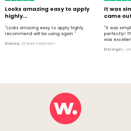
Looks amazing easy to apply
It was si
highly…
came ou
"Looks amazing easy to apply highly
"It was simp
recommend will be using again "
perfectly! T
was excellen
Denise
,
14 pred hodinami
Deringer
,
1 p