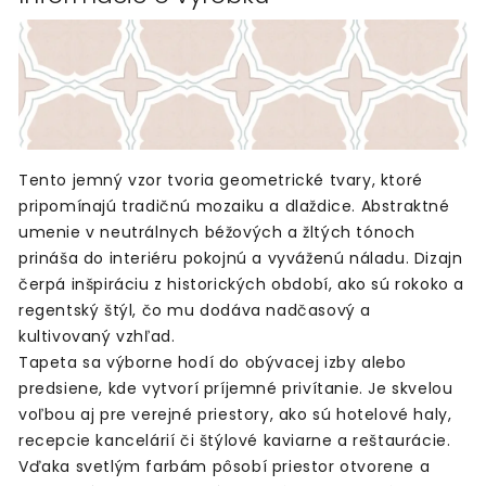
Tento jemný vzor tvoria geometrické tvary, ktoré
pripomínajú tradičnú mozaiku a dlaždice. Abstraktné
umenie v neutrálnych béžových a žltých tónoch
prináša do interiéru pokojnú a vyváženú náladu. Dizajn
čerpá inšpiráciu z historických období, ako sú rokoko a
regentský štýl, čo mu dodáva nadčasový a
kultivovaný vzhľad.
Tapeta sa výborne hodí do obývacej izby alebo
predsiene, kde vytvorí príjemné privítanie. Je skvelou
voľbou aj pre verejné priestory, ako sú hotelové haly,
recepcie kancelárií či štýlové kaviarne a reštaurácie.
Vďaka svetlým farbám pôsobí priestor otvorene a