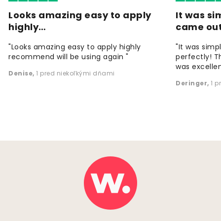
Looks amazing easy to apply
It was si
highly…
came ou
"Looks amazing easy to apply highly
"It was simp
recommend will be using again "
perfectly! T
was excellen
Denise
,
1 pred niekoľkými dňami
Deringer
,
1 p