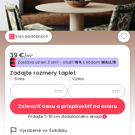
Viac podobných
39 €
/
m²
Zostáva už len 3 dní! - Uložiť
15%
s kódom
WALL15
Zadajte rozmery tapiet
Šírka
Výška
cm
cm
Zobraziť cenu a prispôsobiť na mieru
Pridajte 7-10 cm dodatočného okraja
Vyrobené vo Švédsku