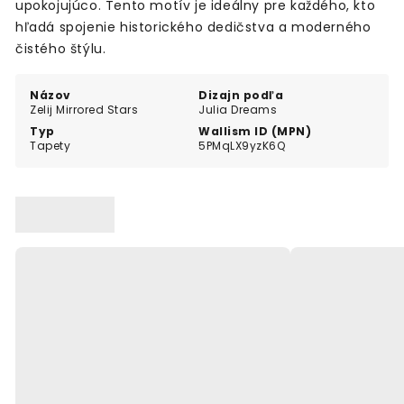
upokojujúco. Tento motív je ideálny pre každého, kto
hľadá spojenie historického dedičstva a moderného
čistého štýlu.
Názov
Dizajn podľa
Zelij Mirrored Stars
Julia Dreams
Typ
Wallism ID (MPN)
Tapety
5PMqLX9yzK6Q