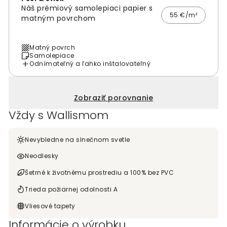
Náš prémiový samolepiaci papier s
55 €/m²
matným povrchom
Matný povrch
Samolepiace
Odnímateľný a ľahko inštalovateľný
Zobraziť porovnanie
Vždy s Wallismom
Nevybledne na slnečnom svetle
Neodlesky
Šetrné k životnému prostrediu a 100% bez PVC
Trieda požiarnej odolnosti A
Vliesové tapety
Informácie o výrobku