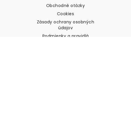
Obchodné otázky
Cookies
Zásady ochrany osobných
údajov
Podmienky a pravidlá
Zákaznícka podpora
Kontaktujte nás
Vrátenie tovaru a náhrady
Preprava
Ako zmerať stenu
Ako zavesiť tapety
Ako nainštalovať samolepiace
ČASTO KLADENÉ OTÁZKY
Tapety články
Vyberte svoju polohu