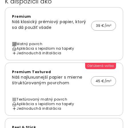
K dispozícii ako
Premium
Náš klasický prémiový papier, ktorý
39 €/m²
sa dá použiť všade
Matný povrch
Aplikácia s lepidlom na tapety
Jednoduchá inštalácia
Obľúbená voľba
Premium Textured
Náš najluxusnejší papier s mierne
45 €/m²
štruktúrovaným povrchom
Textúrovaný matný povrch
Aplikácia s lepidlom na tapety
Jednoduchá inštalácia
Peel & Stick