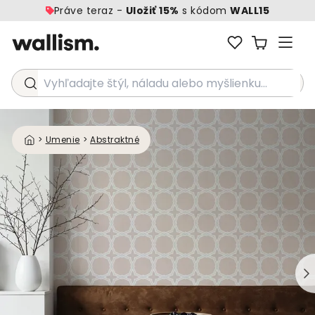
Práve teraz -
Uložiť 15%
s kódom
WALL15
Vyhľadajte štýl, náladu alebo myšlienku...
>
Umenie
>
Abstraktné