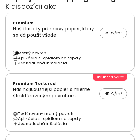
K dispozícii ako
Premium
Náš klasický prémiový papier, ktorý
39 €/m²
sa dá použiť všade
Matný povrch
Aplikácia s lepidlom na tapety
Jednoduchá inštalácia
Obľúbená voľba
Premium Textured
Náš najluxusnejší papier s mierne
45 €/m²
štruktúrovaným povrchom
Textúrovaný matný povrch
Aplikácia s lepidlom na tapety
Jednoduchá inštalácia