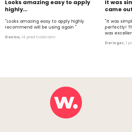
Looks amazing easy to apply
It was si
highly…
came ou
"Looks amazing easy to apply highly
"It was simp
recommend will be using again "
perfectly! T
was excellen
Denise
,
14 pred hodinami
Deringer
,
1 p