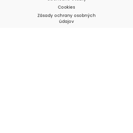
Cookies
Zásady ochrany osobných
údajov
Podmienky a pravidlá
Zákaznícka podpora
Kontaktujte nás
Vrátenie tovaru a náhrady
Preprava
Ako zmerať stenu
Ako zavesiť tapety
Ako nainštalovať samolepiace
ČASTO KLADENÉ OTÁZKY
Tapety články
Vyberte svoju polohu