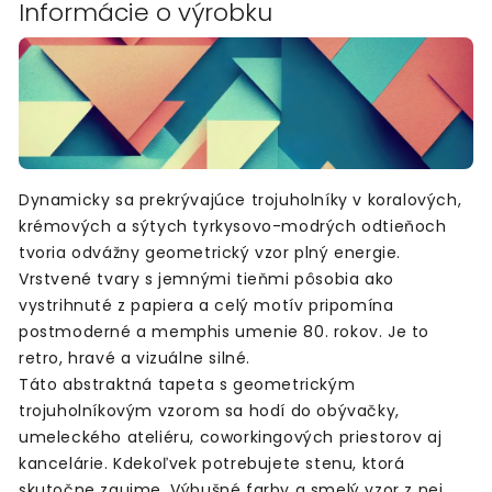
Informácie o výrobku
Dynamicky sa prekrývajúce trojuholníky v koralových,
krémových a sýtych tyrkysovo-modrých odtieňoch
tvoria odvážny geometrický vzor plný energie.
Vrstvené tvary s jemnými tieňmi pôsobia ako
vystrihnuté z papiera a celý motív pripomína
postmoderné a memphis umenie 80. rokov. Je to
retro, hravé a vizuálne silné.
Táto abstraktná tapeta s geometrickým
trojuholníkovým vzorom sa hodí do obývačky,
umeleckého ateliéru, coworkingových priestorov aj
kancelárie. Kdekoľvek potrebujete stenu, ktorá
skutočne zaujme. Výbušné farby a smelý vzor z nej