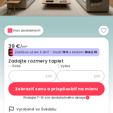
Viac podobných
39 €
/
m²
Zostáva už len 3 dní! - Uložiť
15%
s kódom
WALL15
Zadajte rozmery tapiet
Šírka
Výška
cm
cm
Zobraziť cenu a prispôsobiť na mieru
Pridajte 7-10 cm dodatočného okraja
Vyrobené vo Švédsku