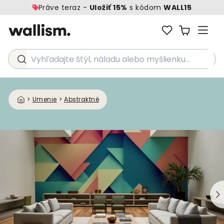
Práve teraz -
Uložiť 15%
s kódom
WALL15
Vyhľadajte štýl, náladu alebo myšlienku...
>
Umenie
>
Abstraktné