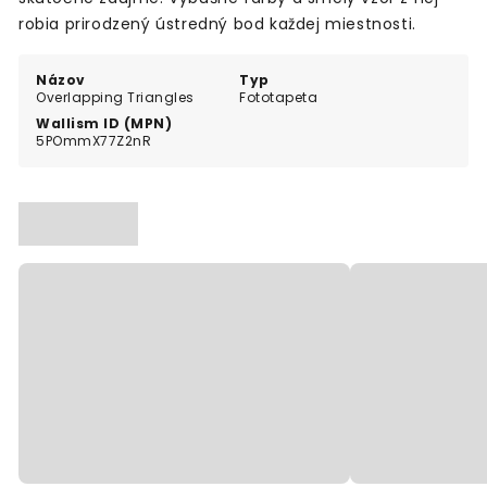
robia prirodzený ústredný bod každej miestnosti.
Názov
Typ
Overlapping Triangles
Fototapeta
Wallism ID (MPN)
5POmmX77Z2nR