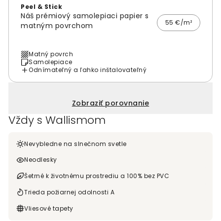
Peel & Stick
Náš prémiový samolepiaci papier s
55 €/m²
matným povrchom
Matný povrch
Samolepiace
Odnímateľný a ľahko inštalovateľný
Zobraziť porovnanie
Vždy s Wallismom
Nevybledne na slnečnom svetle
Neodlesky
Šetrné k životnému prostrediu a 100% bez PVC
Trieda požiarnej odolnosti A
Vliesové tapety