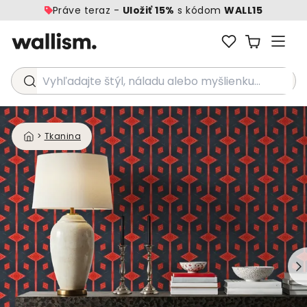
Práve teraz -
Uložiť 15%
s kódom
WALL15
Vyhľadajte štýl, náladu alebo myšlienku...
>
Tkanina