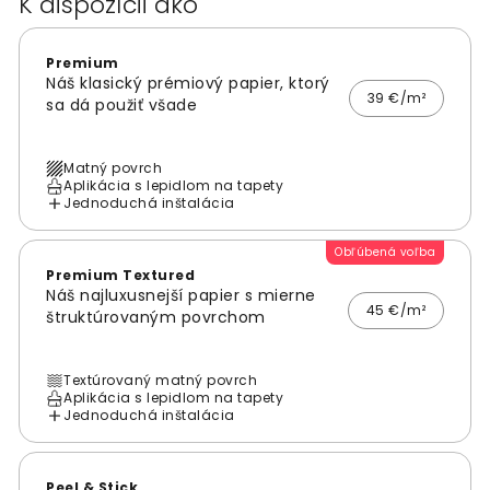
K dispozícii ako
Premium
Náš klasický prémiový papier, ktorý
39 €/m²
sa dá použiť všade
Matný povrch
Aplikácia s lepidlom na tapety
Jednoduchá inštalácia
Obľúbená voľba
Premium Textured
Náš najluxusnejší papier s mierne
45 €/m²
štruktúrovaným povrchom
Textúrovaný matný povrch
Aplikácia s lepidlom na tapety
Jednoduchá inštalácia
Peel & Stick