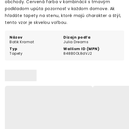
obchody. Červená farba v kombinácii s tmavým
podkladom upúta pozornosť v každom domove. Ak
hľadáte tapety na stenu, ktoré majú charakter a štýl,
tento vzor je skvelou voľbou.
Názov
Dizajn podľa
Batik Kramat
Julia Dreams
Typ
Wallism ID (MPN)
Tapety
848B0OL8dVJ2