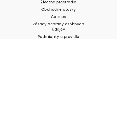
Životné prostredie
Obchodné otázky
Cookies
Zásady ochrany osobných
údajov
Podmienky a pravidlá
Zákaznícka podpora
Kontaktujte nás
Vrátenie tovaru a náhrady
Preprava
Ako zmerať stenu
Ako zavesiť tapety
Ako nainštalovať samolepiace
ČASTO KLADENÉ OTÁZKY
Tapety články