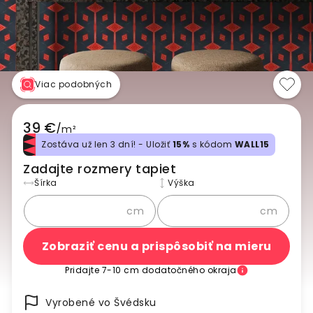
Viac podobných
39 €
/
m²
Zostáva už len 3 dní! - Uložiť
15%
s kódom
WALL15
Zadajte rozmery tapiet
Šírka
Výška
cm
cm
Zobraziť cenu a prispôsobiť na mieru
Pridajte 7-10 cm dodatočného okraja
Vyrobené vo Švédsku