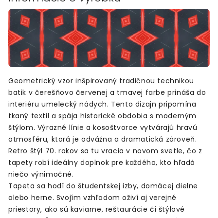
Geometrický vzor inšpirovaný tradičnou technikou
batik v čerešňovo červenej a tmavej farbe prináša do
interiéru umelecký nádych. Tento dizajn pripomína
tkaný textil a spája historické obdobia s moderným
štýlom. Výrazné línie a kosoštvorce vytvárajú hravú
atmosféru, ktorá je odvážna a dramatická zároveň.
Retro štýl 70. rokov sa tu vracia v novom svetle, čo z
tapety robí ideálny doplnok pre každého, kto hľadá
niečo výnimočné.
Tapeta sa hodí do študentskej izby, domácej dielne
alebo herne. Svojím vzhľadom oživí aj verejné
priestory, ako sú kaviarne, reštaurácie či štýlové