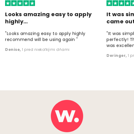
Looks amazing easy to apply
It was si
highly…
came ou
"Looks amazing easy to apply highly
"It was simp
recommend will be using again "
perfectly! T
was excellen
Denise
,
1 pred niekoľkými dňami
Deringer
,
1 p