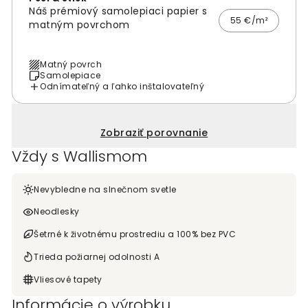
Náš prémiový samolepiaci papier s
55 €/m²
matným povrchom
Matný povrch
Samolepiace
Odnímateľný a ľahko inštalovateľný
Zobraziť porovnanie
Vždy s Wallismom
Nevybledne na slnečnom svetle
Neodlesky
Šetrné k životnému prostrediu a 100% bez PVC
Trieda požiarnej odolnosti A
Vliesové tapety
Informácie o výrobku