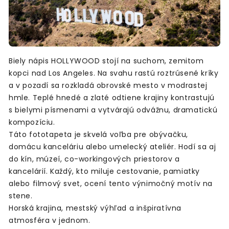
Biely nápis HOLLYWOOD stojí na suchom, zemitom
kopci nad Los Angeles. Na svahu rastú roztrúsené kríky
a v pozadí sa rozkladá obrovské mesto v modrastej
hmle. Teplé hnedé a zlaté odtiene krajiny kontrastujú
s bielymi písmenami a vytvárajú odvážnu, dramatickú
kompozíciu.
Táto fototapeta je skvelá voľba pre obývačku,
domácu kanceláriu alebo umelecký ateliér. Hodí sa aj
do kín, múzeí, co-workingových priestorov a
kancelárií. Každý, kto miluje cestovanie, pamiatky
alebo filmový svet, ocení tento výnimočný motív na
stene.
Horská krajina, mestský výhľad a inšpiratívna
atmosféra v jednom.