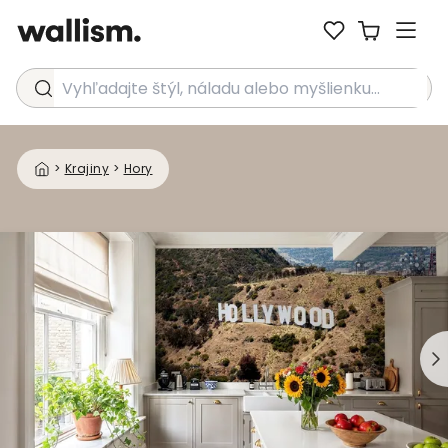
Vyhľadajte štýl, náladu alebo myšlienku...
>
Krajiny
>
Hory