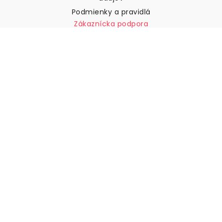
Podmienky a pravidlá
Zákaznícka podpora
Kontaktujte nás
Vrátenie tovaru a náhrady
Preprava
Ako zmerať stenu
Ako zavesiť tapety
Ako nainštalovať samolepiace
ČASTO KLADENÉ OTÁZKY
Tapety články
Vyberte svoju polohu
Správa nastavení súborov cookie
© 2026 WALLISM, Rainbow bay AB. Všetky práva
vyhradené.
Stockholm, Sweden