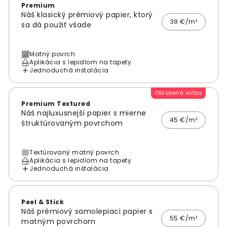
Premium
Náš klasický prémiový papier, ktorý
39 €/m²
sa dá použiť všade
Matný povrch
Aplikácia s lepidlom na tapety
Jednoduchá inštalácia
Obľúbená voľba
Premium Textured
Náš najluxusnejší papier s mierne
45 €/m²
štruktúrovaným povrchom
Textúrovaný matný povrch
Aplikácia s lepidlom na tapety
Jednoduchá inštalácia
Peel & Stick
Náš prémiový samolepiaci papier s
55 €/m²
matným povrchom