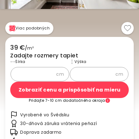
Viac podobných
39 €
/
m²
Zadajte rozmery tapiet
Šírka
Výška
cm
cm
Zobraziť cenu a prispôsobiť na mieru
Pridajte 7-10 cm dodatočného okraja
Vyrobené vo Švédsku
30-dňová záruka vrátenia peňazí
Doprava zadarmo