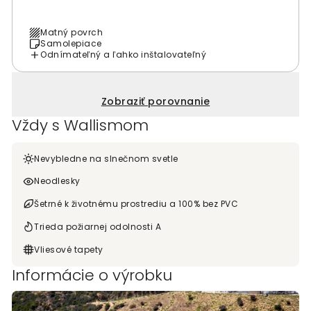
Matný povrch
Samolepiace
Odnímateľný a ľahko inštalovateľný
Zobraziť porovnanie
Vždy s Wallismom
Nevybledne na slnečnom svetle
Neodlesky
Šetrné k životnému prostrediu a 100% bez PVC
Trieda požiarnej odolnosti A
Vliesové tapety
Informácie o výrobku