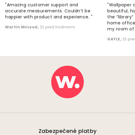
"Amazing customer support and
"Wallpaper 
accurate measurements. Couldn’t be
beautiful, h
happier with product and experience. "
the “library
home office
Martin McLeod
,
22 pred hodinami
my room of d
GAYLE
,
23 pr
Zabezpečené platby