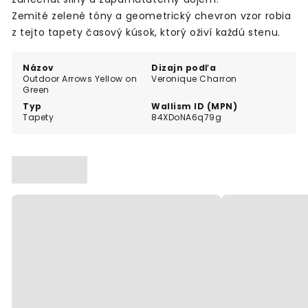
Zemité zelené tóny a geometrický chevron vzor robia
z tejto tapety časový kúsok, ktorý oživí každú stenu.
Názov
Dizajn podľa
Outdoor Arrows Yellow on
Veronique Charron
Green
Typ
Wallism ID (MPN)
Tapety
84XDoNA6q79g