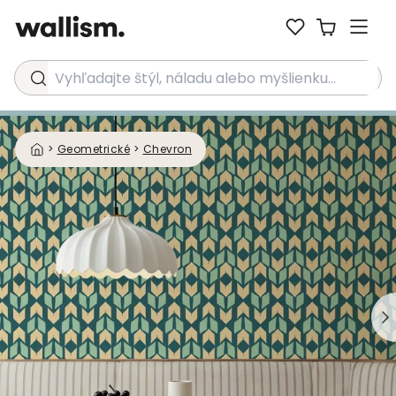
Vyhľadajte štýl, náladu alebo myšlienku...
>
Geometrické
>
Chevron