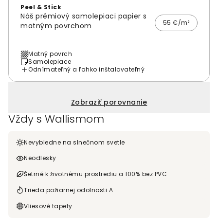
Peel & Stick
Náš prémiový samolepiaci papier s
55 €/m²
matným povrchom
Matný povrch
Samolepiace
Odnímateľný a ľahko inštalovateľný
Zobraziť porovnanie
Vždy s Wallismom
Nevybledne na slnečnom svetle
Neodlesky
Šetrné k životnému prostrediu a 100% bez PVC
Trieda požiarnej odolnosti A
Vliesové tapety