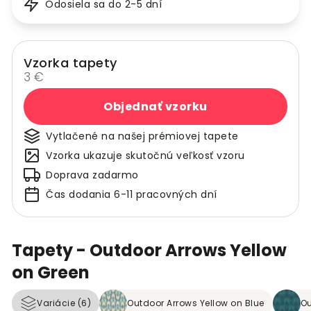
Odosiela sa do 2-5 dní
Vzorka tapety
3 €
Objednať vzorku
Vytlačené na našej prémiovej tapete
Vzorka ukazuje skutočnú veľkosť vzoru
Doprava zadarmo
Čas dodania 6-11 pracovných dní
Tapety - Outdoor Arrows Yellow
on Green
Variácie (6)
Outdoor Arrows Yellow on Blue
Ou