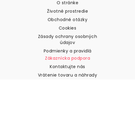
O stránke
Životné prostredie
Obchodné otázky
Cookies
Zásady ochrany osobných
údajov
Podmienky a pravidlá
Zákaznícka podpora
Kontaktujte nás
Vrátenie tovaru a náhrady
Preprava
Ako zmerať stenu
Ako zavesiť tapety
Ako nainštalovať samolepiace
ČASTO KLADENÉ OTÁZKY
Tapety články