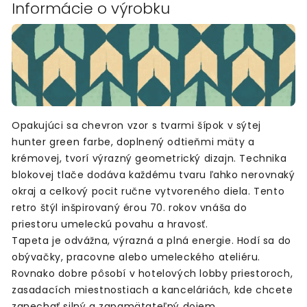
Informácie o výrobku
Opakujúci sa chevron vzor s tvarmi šípok v sýtej
hunter green farbe, doplnený odtieňmi mäty a
krémovej, tvorí výrazný geometrický dizajn. Technika
blokovej tlače dodáva každému tvaru ľahko nerovnaký
okraj a celkový pocit ručne vytvoreného diela. Tento
retro štýl inšpirovaný érou 70. rokov vnáša do
priestoru umeleckú povahu a hravosť.
Tapeta je odvážna, výrazná a plná energie. Hodí sa do
obývačky, pracovne alebo umeleckého ateliéru.
Rovnako dobre pôsobí v hotelových lobby priestoroch,
zasadacích miestnostiach a kanceláriách, kde chcete
zanechať silný a zapamätateľný dojem.