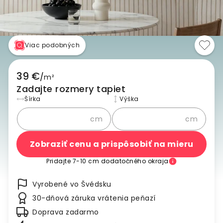
Viac podobných
39 €
/
m²
Zadajte rozmery tapiet
Šírka
Výška
cm
cm
Zobraziť cenu a prispôsobiť na mieru
Pridajte 7-10 cm dodatočného okraja
Vyrobené vo Švédsku
30-dňová záruka vrátenia peňazí
Doprava zadarmo