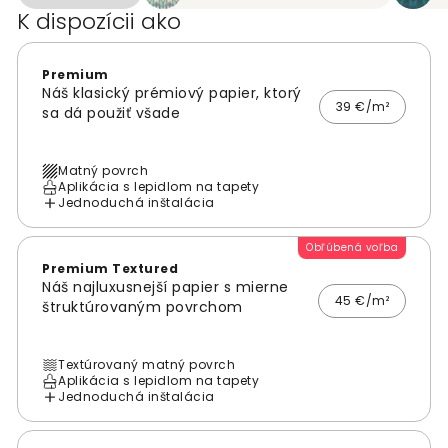
K dispozícii ako
Premium
Náš klasický prémiový papier, ktorý
39 €/m²
sa dá použiť všade
Matný povrch
Aplikácia s lepidlom na tapety
Jednoduchá inštalácia
Obľúbená voľba
Premium Textured
Náš najluxusnejší papier s mierne
45 €/m²
štruktúrovaným povrchom
Textúrovaný matný povrch
Aplikácia s lepidlom na tapety
Jednoduchá inštalácia