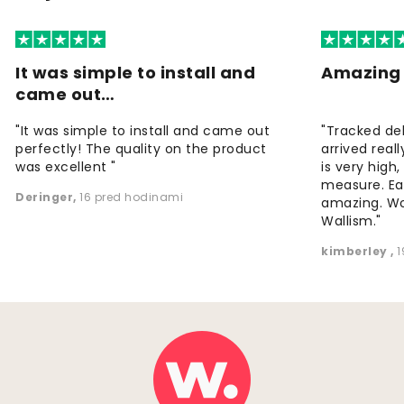
It was simple to install and
Amazing 
came out…
"It was simple to install and came out
"Tracked de
perfectly! The quality on the product
arrived reall
was excellent "
is very high
measure. Eas
Deringer
,
16 pred hodinami
amazing. W
Wallism."
kimberley
,
1