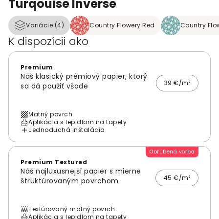
Turqouise Inverse
Variácie (4)
Country Flowery Red
Country Flo
K dispozícii ako
Premium
Náš klasický prémiový papier, ktorý
39 €/m²
sa dá použiť všade
Matný povrch
Aplikácia s lepidlom na tapety
Jednoduchá inštalácia
Obľúbená voľba
Premium Textured
Náš najluxusnejší papier s mierne
45 €/m²
štruktúrovaným povrchom
Textúrovaný matný povrch
Aplikácia s lepidlom na tapety