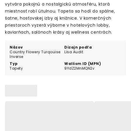
vytvára pokojnú a nostalgickú atmosféru, ktorá
miestnosť robí útulnou. Tapeta sa hodí do spálne,
šatne, hosťovskej izby aj knižnice. V komerčných
priestoroch vyzerá výborne v hotelových lobby,
kaviarňach, salónoch krásy aj wellness centrách.
Názov
Dizajn podľa
Country Flowery Turqouise
Lisa Audit
Inverse
Typ
Wallism ID (MPN)
Tapety
9YdZ2MnMQN2v