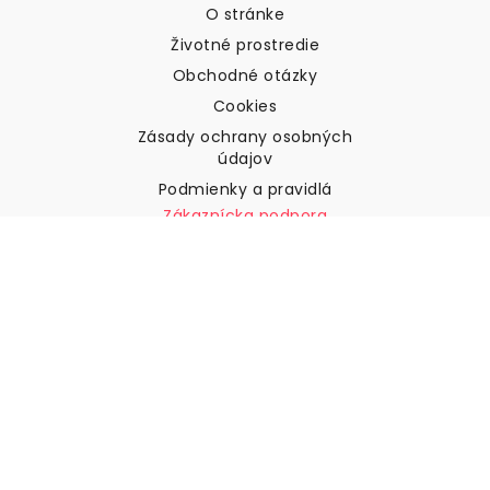
O stránke
Životné prostredie
Obchodné otázky
Cookies
Zásady ochrany osobných
údajov
Podmienky a pravidlá
Zákaznícka podpora
Kontaktujte nás
Vrátenie tovaru a náhrady
Preprava
Ako zmerať stenu
Ako zavesiť tapety
Ako nainštalovať samolepiace
ČASTO KLADENÉ OTÁZKY
Tapety články