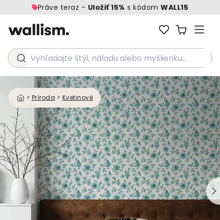
Práve teraz -
Uložiť 15%
s kódom
WALL15
Vyhľadajte štýl, náladu alebo myšlienku...
>
Príroda
>
Kvetinové