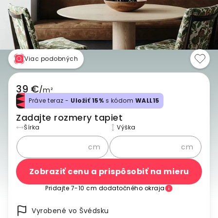
Viac podobných
39 €
/
m²
Práve teraz -
Uložiť 15%
s kódom
WALL15
Zadajte rozmery tapiet
Šírka
Výška
cm
cm
Zobraziť cenu a prispôsobiť na mieru
Pridajte 7-10 cm dodatočného okraja
Vyrobené vo Švédsku