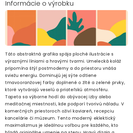
Informácie o výrobku
Táto abstraktná grafika spája ploché ilustrácie s
výraznými líniami a hravými tvarmi. Umelecká koláž
pripomína štýl postmoderny a do priestoru vnáša
sviežu energiu. Dominujú jej sýte odtiene
tmavooranžovej farby doplnené o žlté a zelené prvky,
ktoré vytvárajú veselú a priateľskú atmosféru.
Tapeta sa výborne hodí do obývacej izby alebo
meditačnej miestnosti, kde podporí tvorivú náladu. V
komerčných priestoroch oživí kaviareň, recepciu
kancelárie či múzeum. Tento moderný eklektický
maximalizmus je ideálnou voľbou pre každého, kto
hľadá originálne umenie na stenu. Hravý dizajn a