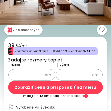
Viac podobných
39 €
/
m²
Zostáva už len 3 dní! - Uložiť
15%
s kódom
WALL15
Zadajte rozmery tapiet
Šírka
Výška
cm
cm
Zobraziť cenu a prispôsobiť na mieru
Pridajte 7-10 cm dodatočného okraja
Vyrobené vo Švédsku