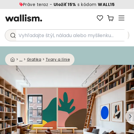
Práve teraz -
Uložiť 15%
s kódom
WALL15
Vyhľadajte štýl, náladu alebo myšlienku...
>
...
>
Grafika
>
Tvary a línie