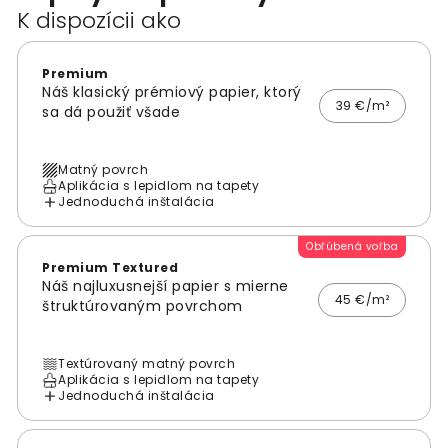
K dispozícii ako
Premium
Náš klasický prémiový papier, ktorý
39 €/m²
sa dá použiť všade
Matný povrch
Aplikácia s lepidlom na tapety
Jednoduchá inštalácia
Obľúbená voľba
Premium Textured
Náš najluxusnejší papier s mierne
45 €/m²
štruktúrovaným povrchom
Textúrovaný matný povrch
Aplikácia s lepidlom na tapety
Jednoduchá inštalácia