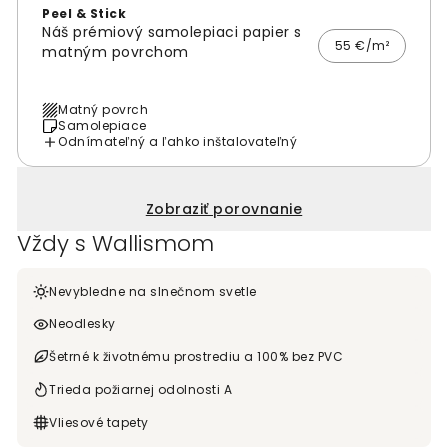
Peel & Stick
Náš prémiový samolepiaci papier s
55 €/m²
matným povrchom
Matný povrch
Samolepiace
Odnímateľný a ľahko inštalovateľný
Zobraziť porovnanie
Vždy s Wallismom
Nevybledne na slnečnom svetle
Neodlesky
Šetrné k životnému prostrediu a 100% bez PVC
Trieda požiarnej odolnosti A
Vliesové tapety