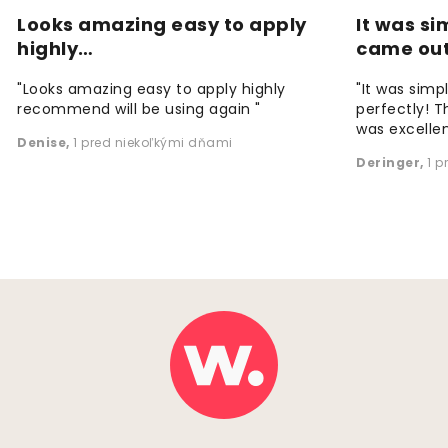
Looks amazing easy to apply
It was si
highly…
came ou
"Looks amazing easy to apply highly
"It was simp
recommend will be using again "
perfectly! T
was excellen
Denise
,
1 pred niekoľkými dňami
Deringer
,
1 p