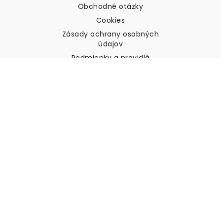
Obchodné otázky
Cookies
Zásady ochrany osobných
údajov
Podmienky a pravidlá
Zákaznícka podpora
Kontaktujte nás
Vrátenie tovaru a náhrady
Preprava
Ako zmerať stenu
Ako zavesiť tapety
Ako nainštalovať samolepiace
ČASTO KLADENÉ OTÁZKY
Tapety články
Vyberte svoju polohu