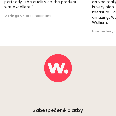
perfectly! The quality on the product
arrived reall
was excellent "
is very high
measure. Eas
Deringer
,
4 pred hodinami
amazing. W
Wallism."
kimberley
,
7
Zabezpečené platby