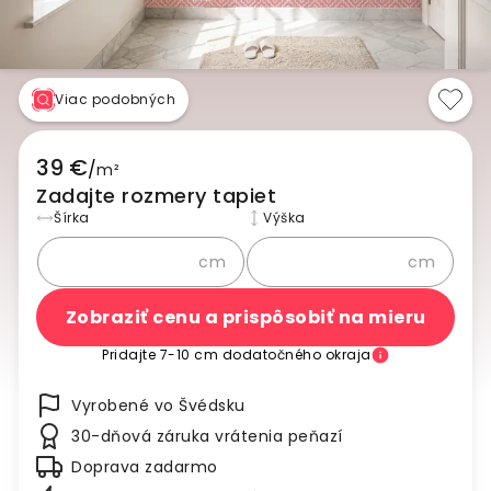
Viac podobných
39 €
/
m²
Zadajte rozmery tapiet
Šírka
Výška
cm
cm
Zobraziť cenu a prispôsobiť na mieru
Pridajte 7-10 cm dodatočného okraja
Vyrobené vo Švédsku
30-dňová záruka vrátenia peňazí
Doprava zadarmo