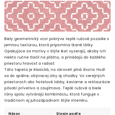
Biely geometrický vzor pokrýva teplé ružové pozadie s
jemnou textúrou, ktorá pripomína tkané látky.
Opakujúce sa motívy v štýle ikat vyzerajú, akoby ich
niekto ručne tlačil na plátno, a prinášajú do každého
priestoru hravosť a radosť.
Táto tapeta je klasická, no zároveň plná života. Hodí
sa do spálne, obývacej izby aj chodby. Vo verejných
priestoroch ako hotelové lobby, kaviarne a reštaurácie
pôsobí prívetivo a zaujímavo. Teplé ružové a biele
tóny spolu vytvárajú kombináciu, ktorá funguje v
tradičnom aj juhozápadnom štýle interiéru.
Názov
Dizajn podľa