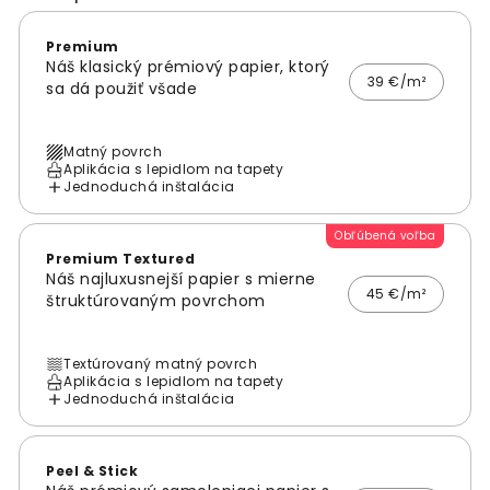
Premium
Náš klasický prémiový papier, ktorý
39 €/m²
sa dá použiť všade
Matný povrch
Aplikácia s lepidlom na tapety
Jednoduchá inštalácia
Obľúbená voľba
Premium Textured
Náš najluxusnejší papier s mierne
45 €/m²
štruktúrovaným povrchom
Textúrovaný matný povrch
Aplikácia s lepidlom na tapety
Jednoduchá inštalácia
Peel & Stick