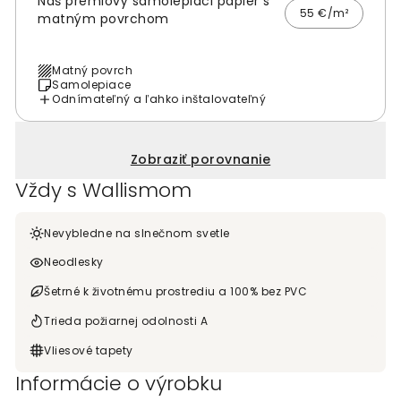
Náš prémiový samolepiaci papier s
55 €/m²
matným povrchom
Matný povrch
Samolepiace
Odnímateľný a ľahko inštalovateľný
Zobraziť porovnanie
Vždy s Wallismom
Nevybledne na slnečnom svetle
Neodlesky
Šetrné k životnému prostrediu a 100% bez PVC
Trieda požiarnej odolnosti A
Vliesové tapety
Informácie o výrobku