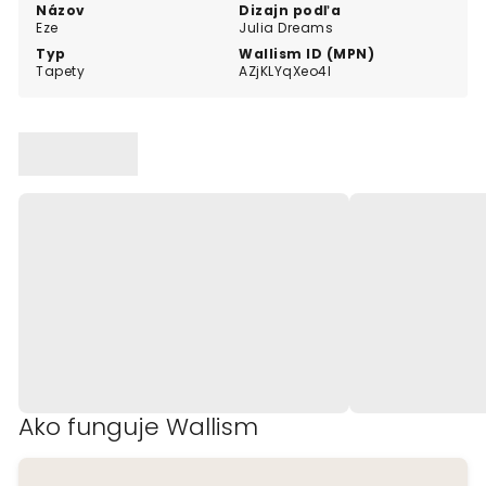
ideálna voľba pre každého, kto hľadá originálne
Názov
Dizajn podľa
Eze
Julia Dreams
umenie na stenu.
Typ
Wallism ID (MPN)
Tapety
AZjKLYqXeo4l
Ako funguje Wallism