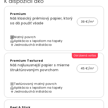
K dispozícii ako
Premium
Náš klasický prémiový papier, ktorý
39 €/m²
sa dá použiť všade
Matný povrch
Aplikácia s lepidlom na tapety
Jednoduchá inštalácia
Obľúbená voľba
Premium Textured
Náš najluxusnejší papier s mierne
45 €/m²
štruktúrovaným povrchom
Textúrovaný matný povrch
Aplikácia s lepidlom na tapety
Jednoduchá inštalácia
Peel & Stick