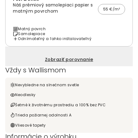
Náš prémiový samolepiaci papier s
55 €/m²
matným povrchom
Matný povrch
Samolepiace
Odnímateľný a ľahko inštalovateľný
Zobraziť porovnanie
Vždy s Wallismom
Nevybledne na slnečnom svetle
Neodlesky
Šetrné k životnému prostrediu a 100% bez PVC
Trieda požiarnej odolnosti A
Vliesové tapety
Informácie o výrobku