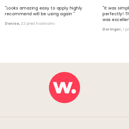
"Looks amazing easy to apply highly
"It was simp
recommend will be using again "
perfectly! T
was excellen
Denise
,
22 pred hodinami
Deringer
,
1 p