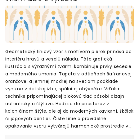
Geometrický líniový vzor s motívom pierok prináša do
interiéru hravú a veselú náladu. Táto grafická
ilustrácia s výraznými tvarmi kombinuje prvky secesie
a moderného umenia. Tapeta v odtieňoch šafranovej
oranžovej a jemnej modrej na svetlom podklade
vynikne v detskej izbe, spálni aj obývačke. Vďaka
technike pripomínajúcej blokovú tlač pôsobí dizajn
autenticky a štýlovo. Hodí sa do priestorov v
koloniálnom štýle, ale aj do moderných kaviarní, škôlok
či jogových centier. Čisté línie a pravidelné
opakovanie vzoru vytvárajú harmonické prostredie v
domácej pracovni, jedálni alebo predsieni. Je to