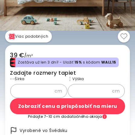
Viac podobných
39 €
/
m²
Zostáva už len 3 dní! - Uložiť
15%
s kódom
WALL15
Zadajte rozmery tapiet
Šírka
Výška
cm
cm
Zobraziť cenu a prispôsobiť na mieru
Pridajte 7-10 cm dodatočného okraja
Vyrobené vo Švédsku