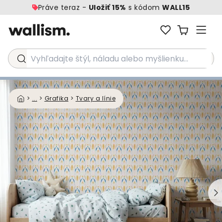
Práve teraz -
Uložiť 15%
s kódom
WALL15
Vyhľadajte štýl, náladu alebo myšlienku...
>
...
>
Grafika
>
Tvary a línie