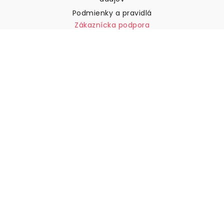
Podmienky a pravidlá
Zákaznícka podpora
Kontaktujte nás
Vrátenie tovaru a náhrady
Preprava
Ako zmerať stenu
Ako zavesiť tapety
Ako nainštalovať samolepiace
ČASTO KLADENÉ OTÁZKY
Tapety články
Vyberte svoju polohu
Správa nastavení súborov cookie
© 2026 WALLISM, Rainbow bay AB. Všetky práva
vyhradené.
Stockholm, Sweden