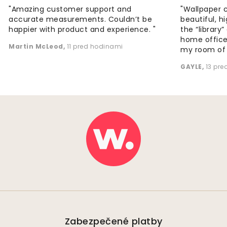
"Amazing customer support and
"Wallpaper 
accurate measurements. Couldn’t be
beautiful, h
happier with product and experience. "
the “library
home office
Martin McLeod
,
11 pred hodinami
my room of d
GAYLE
,
13 pr
Zabezpečené platby