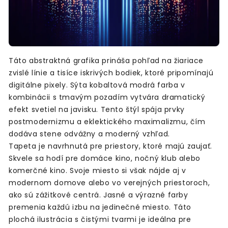
Táto abstraktná grafika prináša pohľad na žiariace
zvislé línie a tisíce iskrivých bodiek, ktoré pripomínajú
digitálne pixely. Sýta kobaltová modrá farba v
kombinácii s tmavým pozadím vytvára dramatický
efekt svetiel na javisku. Tento štýl spája prvky
postmodernizmu a eklektického maximalizmu, čím
dodáva stene odvážny a moderný vzhľad.
Tapeta je navrhnutá pre priestory, ktoré majú zaujať.
Skvele sa hodí pre domáce kino, nočný klub alebo
komerčné kino. Svoje miesto si však nájde aj v
modernom domove alebo vo verejných priestoroch,
ako sú zážitkové centrá. Jasné a výrazné farby
premenia každú izbu na jedinečné miesto. Táto
plochá ilustrácia s čistými tvarmi je ideálna pre