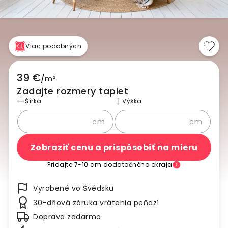
Viac podobných
39 €
/
m²
Zadajte rozmery tapiet
Šírka
Výška
cm
cm
Zobraziť cenu a prispôsobiť na mieru
Pridajte 7-10 cm dodatočného okraja
Vyrobené vo Švédsku
30-dňová záruka vrátenia peňazí
Doprava zadarmo