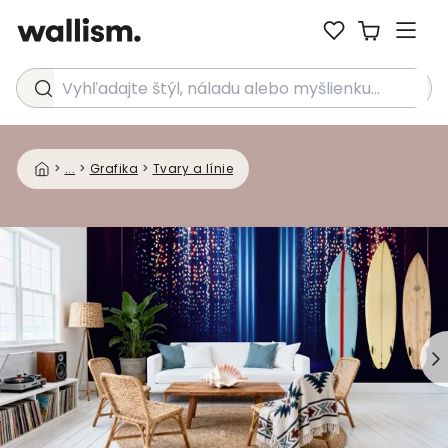
Vyhľadajte štýl, náladu alebo myšlienku...
>
...
>
Grafika
>
Tvary a línie