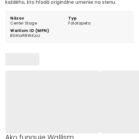
každého, kto hľadá originálne umenie na stenu.
Názov
Typ
Center Stage
Fototapeta
Wallism ID (MPN)
B04laR8W4zzz
Ako funguje Wallism