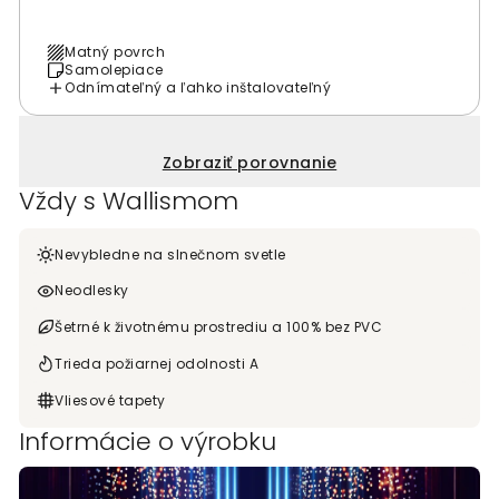
Matný povrch
Samolepiace
Odnímateľný a ľahko inštalovateľný
Zobraziť porovnanie
Vždy s Wallismom
Nevybledne na slnečnom svetle
Neodlesky
Šetrné k životnému prostrediu a 100% bez PVC
Trieda požiarnej odolnosti A
Vliesové tapety
Informácie o výrobku