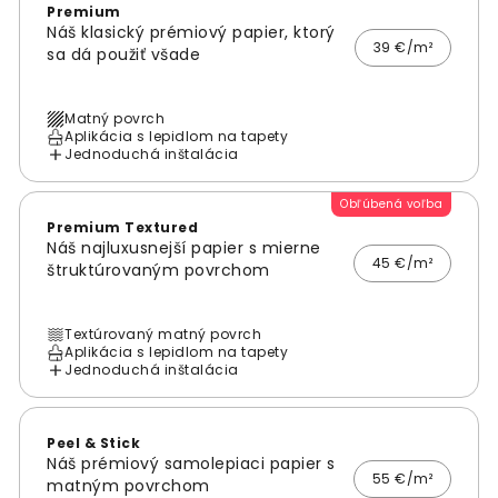
Premium
Náš klasický prémiový papier, ktorý
39 €/m²
sa dá použiť všade
Matný povrch
Aplikácia s lepidlom na tapety
Jednoduchá inštalácia
Obľúbená voľba
Premium Textured
Náš najluxusnejší papier s mierne
45 €/m²
štruktúrovaným povrchom
Textúrovaný matný povrch
Aplikácia s lepidlom na tapety
Jednoduchá inštalácia
Peel & Stick
Náš prémiový samolepiaci papier s
55 €/m²
matným povrchom