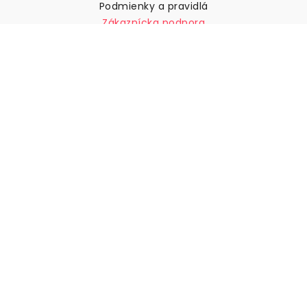
Podmienky a pravidlá
Zákaznícka podpora
Kontaktujte nás
Vrátenie tovaru a náhrady
Preprava
Ako zmerať stenu
Ako zavesiť tapety
Ako nainštalovať samolepiace
ČASTO KLADENÉ OTÁZKY
Tapety články
Vyberte svoju polohu
Správa nastavení súborov cookie
© 2026 WALLISM, Rainbow bay AB. Všetky práva
vyhradené.
Stockholm, Sweden