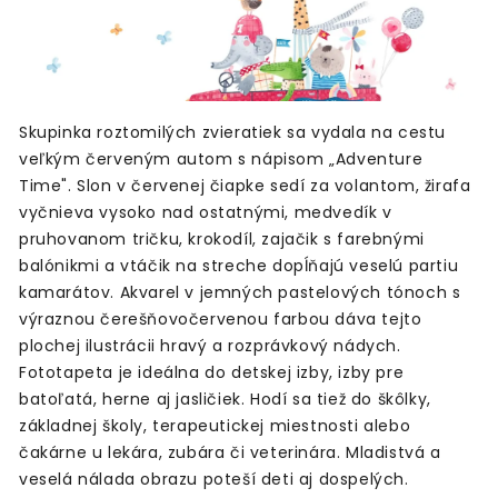
Skupinka roztomilých zvieratiek sa vydala na cestu
veľkým červeným autom s nápisom „Adventure
Time". Slon v červenej čiapke sedí za volantom, žirafa
vyčnieva vysoko nad ostatnými, medvedík v
pruhovanom tričku, krokodíl, zajačik s farebnými
balónikmi a vtáčik na streche dopĺňajú veselú partiu
kamarátov. Akvarel v jemných pastelových tónoch s
výraznou čerešňovočervenou farbou dáva tejto
plochej ilustrácii hravý a rozprávkový nádych.
Fototapeta je ideálna do detskej izby, izby pre
batoľatá, herne aj jasličiek. Hodí sa tiež do škôlky,
základnej školy, terapeutickej miestnosti alebo
čakárne u lekára, zubára či veterinára. Mladistvá a
veselá nálada obrazu poteší deti aj dospelých.