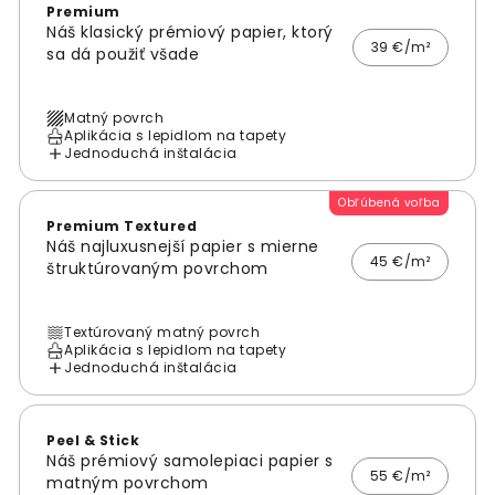
Premium
Náš klasický prémiový papier, ktorý
39 €/m²
sa dá použiť všade
Matný povrch
Aplikácia s lepidlom na tapety
Jednoduchá inštalácia
Obľúbená voľba
Premium Textured
Náš najluxusnejší papier s mierne
45 €/m²
štruktúrovaným povrchom
Textúrovaný matný povrch
Aplikácia s lepidlom na tapety
Jednoduchá inštalácia
Peel & Stick
Náš prémiový samolepiaci papier s
55 €/m²
matným povrchom