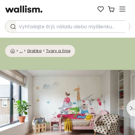
Vyhľadajte štýl, náladu alebo myšlienku...
>
...
>
Grafika
>
Tvary a línie