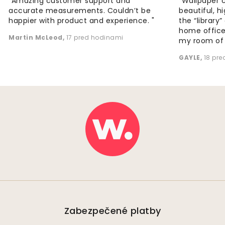
"Amazing customer support and
"Wallpaper 
accurate measurements. Couldn’t be
beautiful, h
happier with product and experience. "
the “library
home office
Martin McLeod
,
17 pred hodinami
my room of d
GAYLE
,
18 pr
Zabezpečené platby