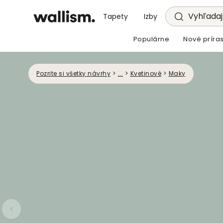
Vyhľadajt
Tapety
Izby
Populárne
Nové príras
Pozrite si všetky návrhy
>
...
>
Kvetinové
>
Maky