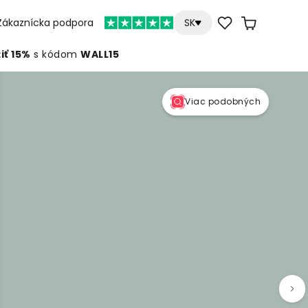
Zákaznícka podpora
SK
iť 15%
s kódom
WALL15
Viac podobných