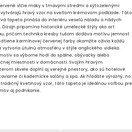
ervené vlčie maky s tmavými stredmi a sýtozelenými
i vytvárajú hravý vzor na svetlom krémovom podklade. Táto
ová tapeta prináša do interiéru veselú náladu a nádych
. Dizajn pripomína historické umelecké štýly ako art
u, pričom technika kresby tušom dodáva motívu jemnosť.
odtiene karmínovej červenej farby okamžite oživia každú
 vytvoria útulnú atmosféru v štýle anglického vidieka.
motív sa výborne hodí do spálne, obývačky alebo
čnej miestnosti v domácnosti. Svojím hravým
terom skvele doplní aj verejné priestory, ako sú hotelové
kaviarne či kadernícke salóny a spa. Ak hľadáte výrazný, no
 tradičný kvetinový vzor, táto tapeta je ideálnou voľbou pr
mov aj podnikanie.