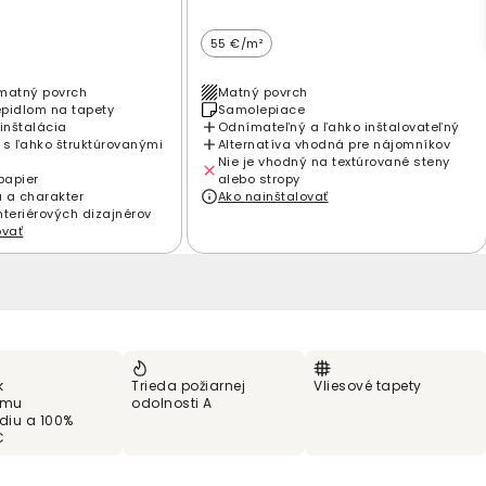
55 €/m²
matný povrch
Matný povrch
epidlom na tapety
Samolepiace
inštalácia
Odnímateľný a ľahko inštalovateľný
 s ľahko štruktúrovanými
Alternatíva vhodná pre nájomníkov
Nie je vhodný na textúrované steny
papier
alebo stropy
 a charakter
Ako nainštalovať
nteriérových dizajnérov
ovať
k
Trieda požiarnej
Vliesové tapety
ému
odolnosti A
ediu a 100%
C