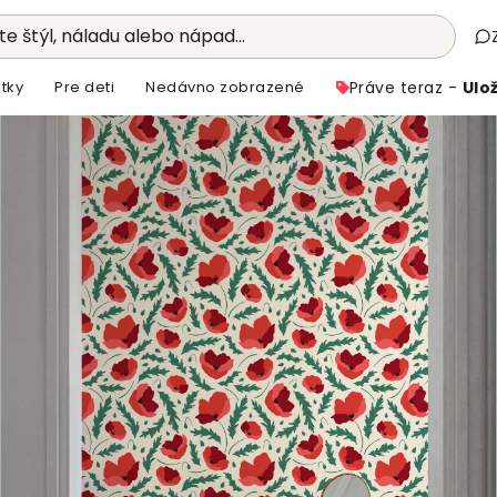
e štýl, náladu alebo nápad...
tky
Pre deti
Nedávno zobrazené
Práve teraz -
Ulož