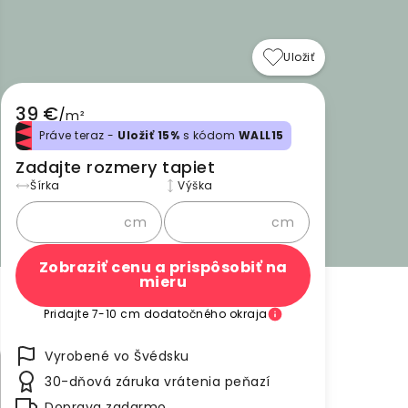
Uložiť
39 €
/
m²
Práve teraz -
Uložiť 15%
s kódom
WALL15
Zadajte rozmery tapiet
Šírka
Výška
cm
cm
Zobraziť cenu a prispôsobiť na
mieru
Pridajte 7-10 cm dodatočného okraja
Vyrobené vo Švédsku
30-dňová záruka vrátenia peňazí
Doprava zadarmo