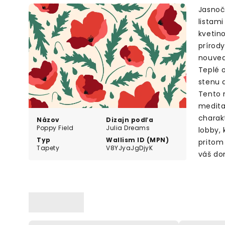
Jasnoč
listam
kvetin
prírody
nouvea
Teplé 
stenu a
Tento 
medita
charak
Názov
Dizajn podľa
Poppy Field
Julia Dreams
lobby, 
Typ
Wallism ID (MPN)
pritom
Tapety
V8YJyaJgDjyK
váš do