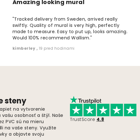
Amazing looking mural
"Tracked delivery from Sweden, arrived really
swiftly. Quality of mural is very high, perfectly
made to measure. Easy to put up, looks amazing.
Would 100% recommend Wallism."
kimberley
,
19 pred hodinami
e steny
apiet na vytvorenie
ú vašu osobnosť a štýl. Naše
TrustScore
4.8
bez PVC sú na mieru
i na vaše steny. Využite
ky a objavte svoju