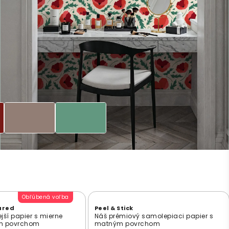
Obľúbená voľba
ured
Peel & Stick
jší papier s mierne
Náš prémiový samolepiaci papier s
ým povrchom
matným povrchom