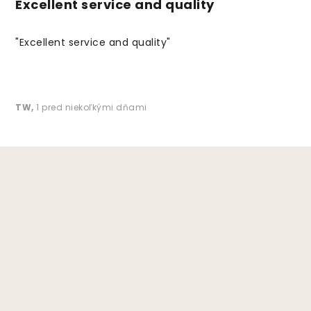
Excellent service and quality
"Excellent service and quality"
TW
,
1 pred niekoľkými dňami