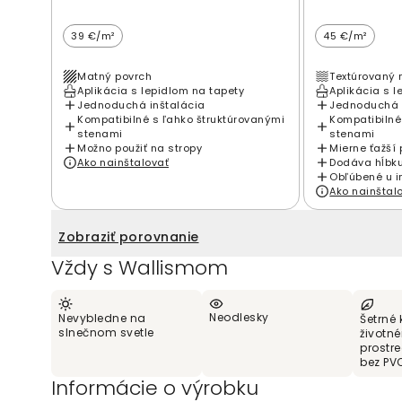
39 €/m²
45 €/m²
Matný povrch
Textúrovaný 
Aplikácia s lepidlom na tapety
Aplikácia s l
Jednoduchá inštalácia
Jednoduchá 
Kompatibilné s ľahko štruktúrovanými
Kompatibilné
stenami
stenami
Možno použiť na stropy
Mierne ťažší 
Ako nainštalovať
Dodáva hĺbku
Obľúbené u i
Ako nainštal
Zobraziť porovnanie
Vždy s Wallismom
Neodlesky
Nevybledne na
Šetrné 
slnečnom svetle
životn
prostr
bez PV
Informácie o výrobku