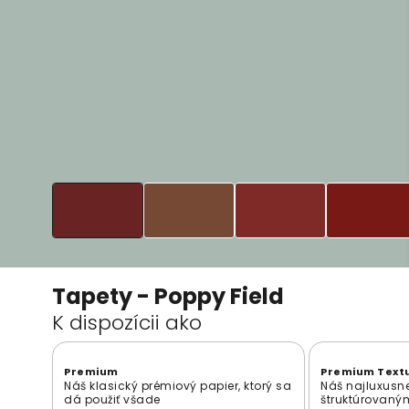
Tapety - Poppy Field
K dispozícii ako
Premium
Premium Text
Náš klasický prémiový papier, ktorý sa
Náš najluxusne
dá použiť všade
štruktúrovan