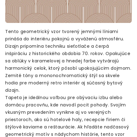
Tento geometrický vzor tvorený jemnými líniami
prináša do interiéru pokojnú a vyváženú atmosféru.
Dizajn pripomína techniku sieťotlače a čerpá
inšpiráciu z historického obdobia 70. rokov. Opakujúce
sa oblúky v karamelovej a hnedej farbe vytvárajú
harmonický celok, ktorý pôsobí upokojujúcim dojmom.
Zemité tóny a mononochromatický štýl sa skvele
hodia pre moderný retro interiér aj súčasný bytový
dizajn.
Tapeta je ideálnou voľbou pre obývaciu izbu alebo
domácu pracovňu, kde navodí pocit pohody. Svojím
vkusným prevedením vynikne aj vo verejných
priestoroch, ako sú hotelové haly, recepcie firiem či
štýlové kaviarne a reštaurácie. Ak hľadáte nadčasový
geometrický motív s nádychom histórie, tento vzor