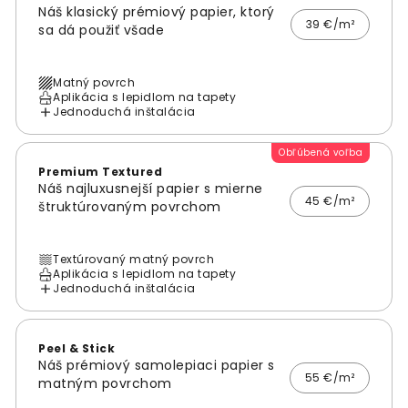
Náš klasický prémiový papier, ktorý
39 €/m²
sa dá použiť všade
Matný povrch
Aplikácia s lepidlom na tapety
Jednoduchá inštalácia
Obľúbená voľba
Premium Textured
Náš najluxusnejší papier s mierne
45 €/m²
štruktúrovaným povrchom
Textúrovaný matný povrch
Aplikácia s lepidlom na tapety
Jednoduchá inštalácia
Peel & Stick
Náš prémiový samolepiaci papier s
55 €/m²
matným povrchom