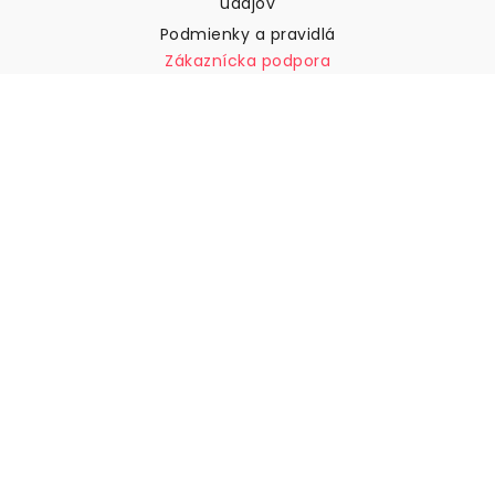
údajov
Podmienky a pravidlá
Zákaznícka podpora
Kontaktujte nás
Vrátenie tovaru a náhrady
Preprava
Ako zmerať stenu
Ako zavesiť tapety
Ako nainštalovať samolepiace
ČASTO KLADENÉ OTÁZKY
Tapety články
Vyberte svoju polohu
Správa nastavení súborov cookie
© 2026 WALLISM, Rainbow bay AB. Všetky práva
vyhradené.
Stockholm, Sweden