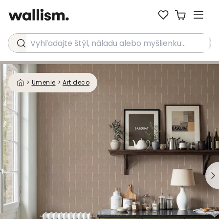
Vyhľadajte štýl, náladu alebo myšlienku...
>
Umenie
>
Art deco