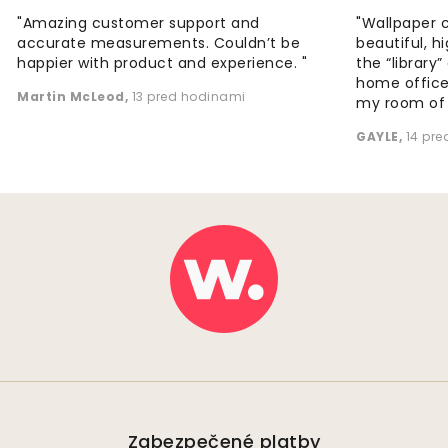
"Amazing customer support and
"Wallpaper 
accurate measurements. Couldn’t be
beautiful, h
happier with product and experience. "
the “library
home office
Martin McLeod
,
13 pred hodinami
my room of d
GAYLE
,
14 pr
Zabezpečené platby