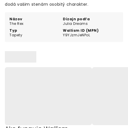
dodá vašim stenám osobitý charakter.
Názov
Dizajn podľa
The Rex
Julia Dreams
Typ
Wallism ID (MPN)
Tapety
Y9YJzmJeNPoL