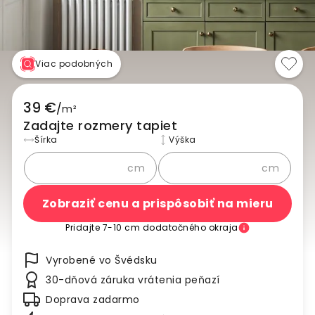
Viac podobných
39 €
/
m²
Zadajte rozmery tapiet
Šírka
Výška
cm
cm
Zobraziť cenu a prispôsobiť na mieru
Pridajte 7-10 cm dodatočného okraja
Vyrobené vo Švédsku
30-dňová záruka vrátenia peňazí
Doprava zadarmo