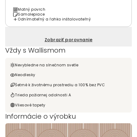
Matný povrch
Samolepiace
Odnímateľný a ľahko inštalovateľný
Zobraziť porovnanie
Vždy s Wallismom
Nevybledne na slnečnom svetle
Neodlesky
Šetrné k životnému prostrediu a 100% bez PVC
Trieda požiarnej odolnosti A
Vliesové tapety
Informácie o výrobku