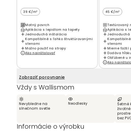
39 €/m²
45 €/m²
Matný povrch
Textúrovaný 
Aplikácia s lepidlom na tapety
Aplikácia s l
Jednoduchá inštalácia
Jednoduchá 
Kompatibilné s ľahko štruktúrovanými
Kompatibilné
stenami
stenami
Možno použiť na stropy
Mierne ťažší 
Ako nainštalovať
Dodáva hĺbku
Obľúbené u i
Ako nainštal
Zobraziť porovnanie
Vždy s Wallismom
Neodlesky
Nevybledne na
Šetrné 
slnečnom svetle
životn
prostr
bez PV
Informácie o výrobku