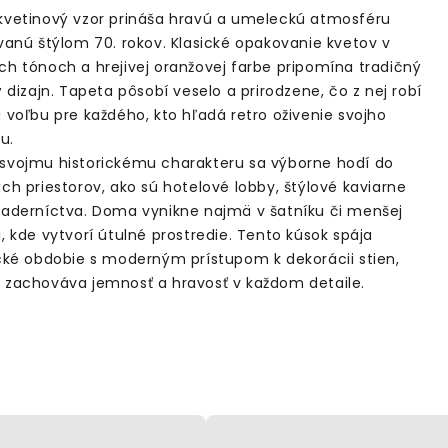
kvetinový vzor prináša hravú a umeleckú atmosféru
ovanú štýlom 70. rokov. Klasické opakovanie kvetov v
ch tónoch a hrejivej oranžovej farbe pripomína tradičný
ý dizajn. Tapeta pôsobí veselo a prirodzene, čo z nej robí
 voľbu pre každého, kto hľadá retro oživenie svojho
ru.
svojmu historickému charakteru sa výborne hodí do
ch priestorov, ako sú hotelové lobby, štýlové kaviarne
kaderníctva. Doma vynikne najmä v šatníku či menšej
, kde vytvorí útulné prostredie. Tento kúsok spája
ické obdobie s moderným prístupom k dekorácii stien,
 zachováva jemnosť a hravosť v každom detaile.