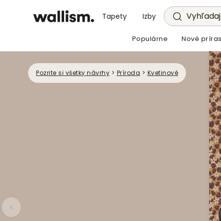
Vyhľadajt
Tapety
Izby
Populárne
Nové príras
Pozrite si všetky návrhy
>
Príroda
>
Kvetinové