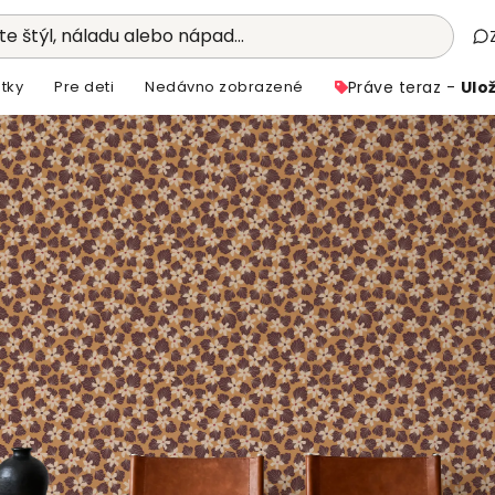
e štýl, náladu alebo nápad...
tky
Pre deti
Nedávno zobrazené
Práve teraz -
Ulož