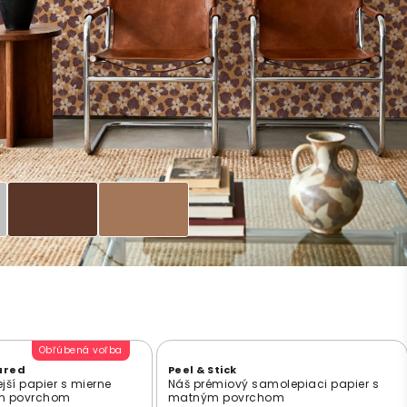
Obľúbená voľba
ured
Peel & Stick
jší papier s mierne
Náš prémiový samolepiaci papier s
ým povrchom
matným povrchom