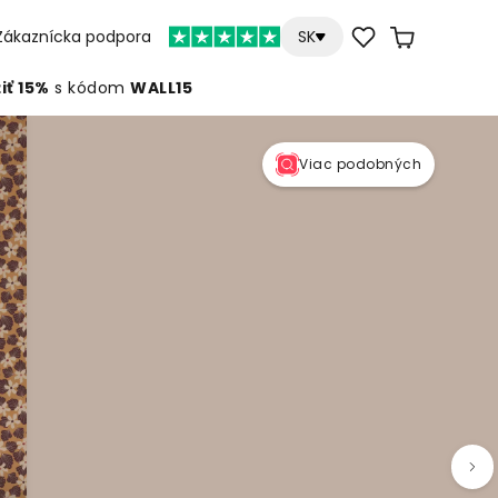
Zákaznícka podpora
SK
iť 15%
s kódom
WALL15
Viac podobných