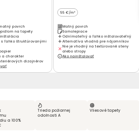
55 €/m²
matný povrch
Matný povrch
epidlom na tapety
Samolepiace
inštalácia
Odnímateľný a ľahko inštalovateľný
 s ľahko štruktúrovanými
Alternatíva vhodná pre nájomníkov
Nie je vhodný na textúrované steny
papier
alebo stropy
 a charakter
Ako nainštalovať
nteriérových dizajnérov
ovať
k
Trieda požiarnej
Vliesové tapety
ému
odolnosti A
ediu a 100%
C