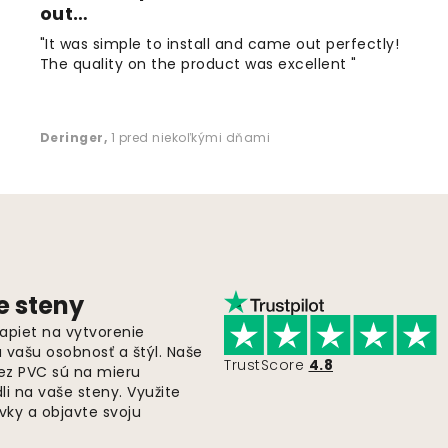
out…
"It was simple to install and came out perfectly!
The quality on the product was excellent "
Deringer
,
1 pred niekoľkými dňami
e steny
apiet na vytvorenie
ú vašu osobnosť a štýl. Naše
TrustScore
4.8
bez PVC sú na mieru
i na vaše steny. Využite
ky a objavte svoju