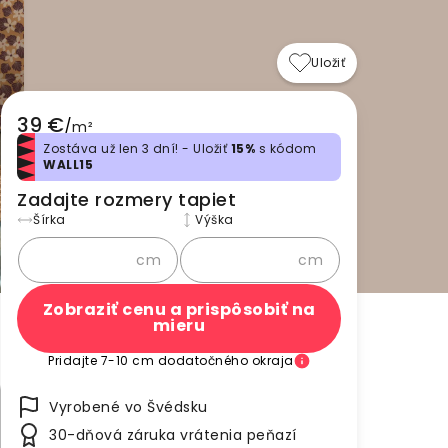
Uložiť
39 €
/
m²
Zostáva už len 3 dní! - Uložiť
15%
s kódom
WALL15
Zadajte rozmery tapiet
Šírka
Výška
cm
cm
Zobraziť cenu a prispôsobiť na
mieru
Pridajte 7-10 cm dodatočného okraja
Vyrobené vo Švédsku
30-dňová záruka vrátenia peňazí