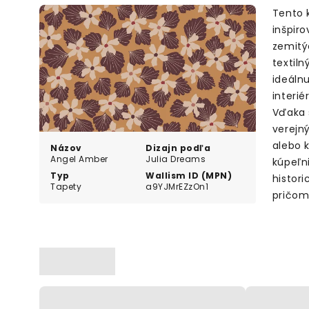
Tento 
inšpir
zemitý
textiln
ideálnu
interié
Vďaka 
verejný
alebo 
Názov
Dizajn podľa
Angel Amber
Julia Dreams
kúpeľni
Typ
Wallism ID (MPN)
histor
Tapety
a9YJMrEZzOn1
pričom